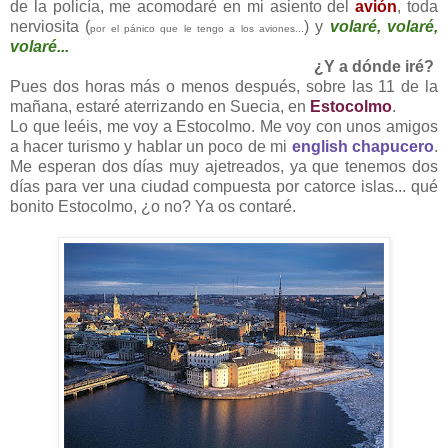
de la policía, me acomodaré en mi asiento del
avión
, toda
nerviosita (
) y
volaré, volaré,
por el pánico que le tengo a los aviones...
volaré...
¿Y a dónde iré?
Pues dos horas más o menos después, sobre las 11 de la
mañana, estaré aterrizando en Suecia, en
Estocolmo
.
Lo que leéis, me voy a Estocolmo. Me voy con unos amigos
a hacer turismo y hablar un poco de mi
english chapucero
.
Me esperan dos días muy ajetreados, ya que tenemos dos
días para ver una ciudad compuesta por catorce islas... qué
bonito Estocolmo, ¿o no? Ya os contaré.