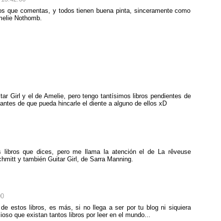
los que comentas, y todos tienen buena pinta, sinceramente como
Amelie Nothomb.
r Girl y el de Amelie, pero tengo tantísimos libros pendientes de
antes de que pueda hincarle el diente a alguno de ellos xD
 libros que dices, pero me llama la atención el de La rêveuse
mitt y también Guitar Girl, de Sarra Manning.
00
e estos libros, es más, si no llega a ser por tu blog ni siquiera
oso que existan tantos libros por leer en el mundo...