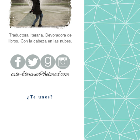
Traductora literaria. Devoradora de
libros. Con la cabeza en las nubes.
¿Te unes?