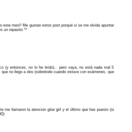
do este mes!! Me gustan estos post porqué si se me olvida apuntar
es un repasito ^^
o (y entonces, no lo he leído)... pero vaya, no está nada mal 5
s que no llego a dos (sobretodo cuando estuve con exámenes, que
e me llamaron la atencion gitar girl y el último que has puesto (si
DD)