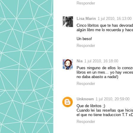
Responder
Lisa Marin
1 jul 2010, 16:13:00
Cinco libritos que te has devora
algún libro me lo recuerda y hac
Un beso!
Responder
Nia
1 jul 2010, 16:18:00
Pues ninguno de ellos lo conozc
libros en un mes... yo hay vece
no daba abasto a nada!)
Responder
Unknown
1 jul 2010, 20:59:00
Que de libritos ;)
Cuando lei las reseñas que hicist
el que no tiene traduccion T.T x
Responder