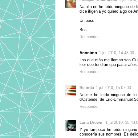
Natalia no he leído ninguno de 
dice ifigenia yo quiero algo de 
Un beso
Bea
Responder
Anónimo
1 jul 2010, 14:48:00
Los que más me llaman son Guita
leer que tendrán que pasar años 
Responder
Belinda
1 jul 2010, 15:07:00
No me he leído ninguno de los
d'Ostende, de Eric-Emmanuel Sch
Responder
Lana Drown
1 jul 2010, 15:43:
Y yo tampoco he leído ninguno d
conocería sus nombres. Es delici