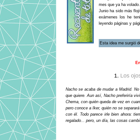
mes que ya ha volado
Junio ha sido más floj
exámenes los he ten
leyendo páginas y pági
Esta idea me surgió d
En
1.
Los ojo
Nacho se acaba de mudar a Madrid. No le
que quiere. Aun así, Nacho preferiría vi
Chema, con quién queda de vez en cuando 
pero conoce a Iker, quién no se separará de
con él. Todo parece irle bien ahora: ti
regalado... pero, un día, las cosas cambi