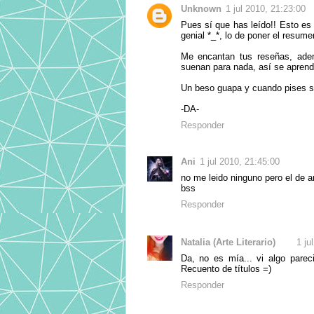
Unknown
1 jul 2010, 21:23:00
Pues sí que has leído!! Esto e
genial *_*, lo de poner el resum
Me encantan tus reseñas, ade
suenan para nada, así se apren
Un beso guapa y cuando pises sue
-DA-
Responder
Ani
1 jul 2010, 21:45:00
no me leido ninguno pero el de an
bss
Responder
Natalia (Arte Literario)
1 ju
Da, no es mía... vi algo parec
Recuento de títulos =)
Responder