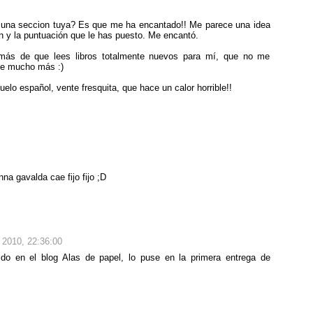
s una seccion tuya? Es que me ha encantado!! Me parece una idea
en y la puntuación que le has puesto. Me encantó.
más de que lees libros totalmente nuevos para mí, que no me
de mucho más :)
lo español, vente fresquita, que hace un calor horrible!!
na gavalda cae fijo fijo ;D
l 2010, 22:36:00
ido en el blog Alas de papel, lo puse en la primera entrega de