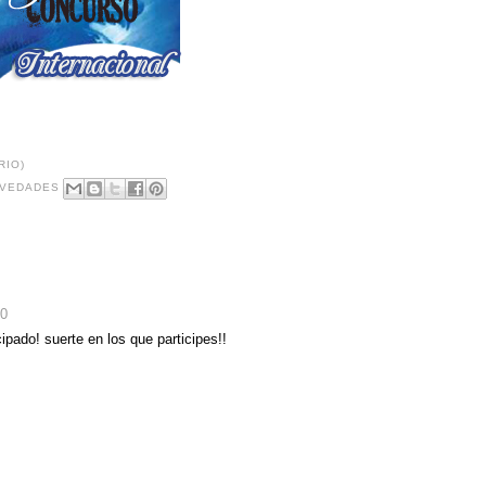
RIO)
VEDADES
00
ipado! suerte en los que participes!!