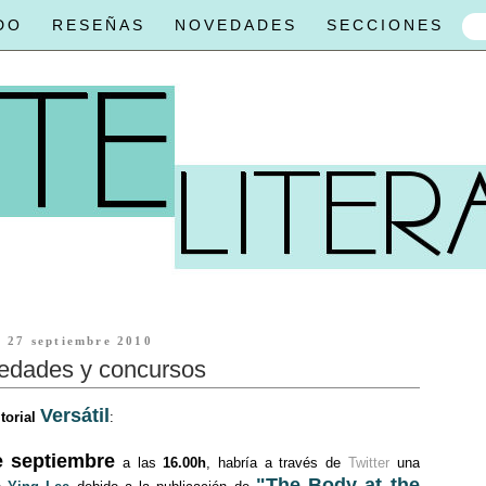
DO
RESEÑAS
NOVEDADES
SECCIONES
27 septiembre 2010
edades y concursos
Versátil
torial
:
e septiembre
a las
16.00h
, habría a través de
Twitter
una
"The Body at the