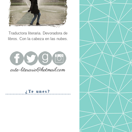
Traductora literaria. Devoradora de
libros. Con la cabeza en las nubes.
¿Te unes?