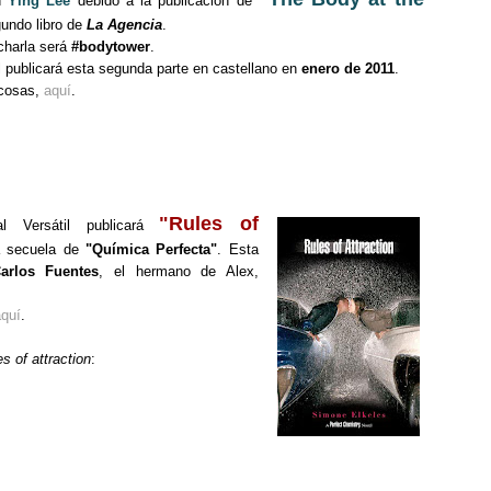
on
Ying Lee
debido a la publicación de
gundo libro de
La Agencia
.
charla será
#bodytower
.
l publicará esta segunda parte en castellano en
enero de 2011
.
 cosas,
aquí
.
"Rules of
ial Versátil publicará
a secuela de
"Química Perfecta"
. Esta
arlos Fuentes
, el hermano de Alex,
quí
.
s of attraction
: