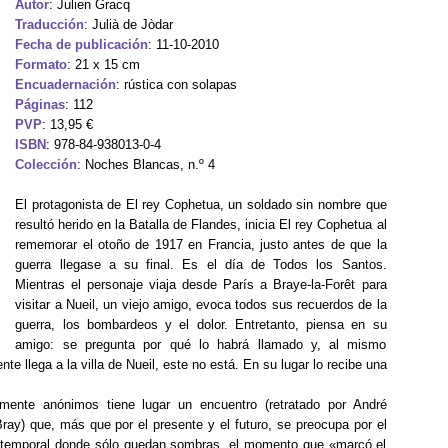
Autor
: Julien Gracq
Traducción
: Julià de Jòdar
Fecha de publicación
: 11-10-2010
Formato
: 21 x 15 cm
Encuadernación
: rústica con solapas
Páginas
: 112
PVP
: 13,95 €
ISBN
: 978-84-938013-0-4
Colección
: Noches Blancas, n.º 4
El protagonista de El rey Cophetua, un soldado sin nombre que
resultó herido en la Batalla de Flandes, inicia El rey Cophetua al
rememorar el otoño de 1917 en Francia, justo antes de que la
guerra llegase a su final. Es el día de Todos los Santos.
Mientras el personaje viaja desde París a Braye-la-Forêt para
visitar a Nueil, un viejo amigo, evoca todos sus recuerdos de la
guerra, los bombardeos y el dolor. Entretanto, piensa en su
amigo: se pregunta por qué lo habrá llamado y, al mismo
te llega a la villa de Nueil, este no está. En su lugar lo recibe una
mente anónimos tiene lugar un encuentro (retratado por André
ay) que, más que por el presente y el futuro, se preocupa por el
 intemporal donde sólo quedan sombras, el momento que «marcó el