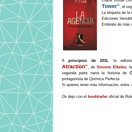
charla virtual c
Tower"
, el se
La etiqueta de la 
Ediciones Versáti
Entérate de más
A
principios de 2011
, la editor
Atraction"
, de
Simone Elkeles
, l
segunda parte narra la historia de
C
protagonista de
Química Perfecta
.
Si quieres tener más información, entra
a
Os dejo con el
booktrailer
oficial de
Rule