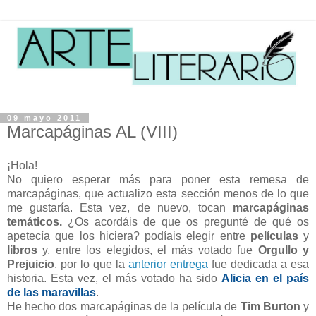
09 mayo 2011
Marcapáginas AL (VIII)
¡Hola!
No quiero esperar más para poner esta remesa de
marcapáginas, que actualizo esta sección menos de lo que
me gustaría. Esta vez, de nuevo, tocan
marcapáginas
temáticos.
¿Os acordáis de que os pregunté de qué os
apetecía que los hiciera? podíais elegir entre
películas
y
libros
y, entre los elegidos, el más votado fue
Orgullo y
Prejuicio
, por lo que la
anterior entrega
fue dedicada a esa
historia. Esta vez, el más votado ha sido
Alicia en el país
de las maravillas
.
He hecho dos marcapáginas de la película de
Tim Burton
y