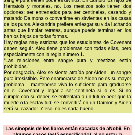
sangre pura tienen poderes divinos. En cambio los hijos de
Hematois y mortales, no. Los mestizos solo tienen dos
opciones: ser entrenados para ser centinelas, cazando y
matando Daimons o convertirse en sirvientes en las casas
de los puros. Alexandria prefiere arriesgar su vida luchando
antes que limpiar retretes, aunque puede terminar en los
barrios bajos de todas formas.
Hay reglas muy estrictas que los estudiantes de Covenant
deben seguir. Alex tiene problemas con todas ellas, pero
especialmente con la regla número 1.
“Las relaciones entre sangre pura y mestizos están
prohibidas.”
Por desgracia, Alex se siente atraída por Aiden, un sangre
pura irresistible. Pero enamorarse de Aiden no es su mayor
problema – mantenerse viva lo suficiente para graduarse
en el Covenant y llegar a ser centinela si lo es. Si no
cumple con su deber, se enfrentara a un futuro peor que la
muerte o la esclavitud: se convertirá en un Daimon y Aiden
será su cazador. Y eso, no es nada bueno.
Las sinopsis de los libros están sacadas de aNobii. En
algunos casos (está especificado), al no estar la