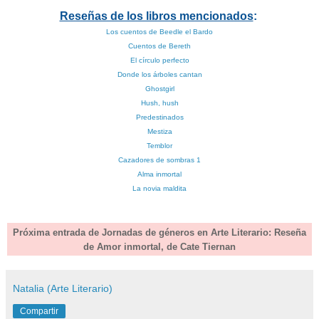
Reseñas de los libros mencionados
:
Los cuentos de Beedle el Bardo
Cuentos de Bereth
El círculo perfecto
Donde los árboles cantan
Ghostgirl
Hush, hush
Predestinados
Mestiza
Temblor
Cazadores de sombras 1
Alma inmortal
La novia maldita
Próxima entrada de Jornadas de géneros en Arte Literario: Reseña
de Amor inmortal, de Cate Tiernan
Natalia (Arte Literario)
Compartir