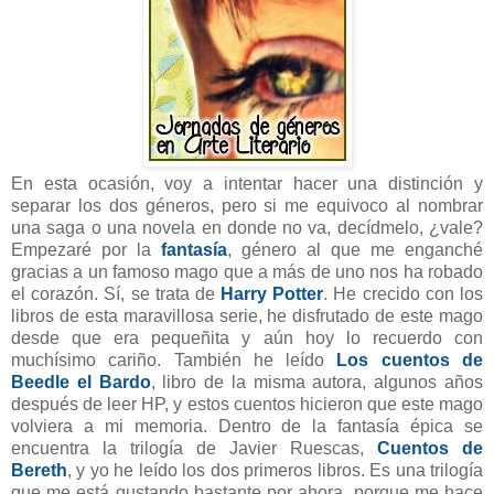
En esta ocasión, voy a intentar hacer una distinción y
separar los dos géneros, pero si me equivoco al nombrar
una saga o una novela en donde no va, decídmelo, ¿vale?
Empezaré por la
fantasía
, género al que me enganché
gracias a un famoso mago que a más de uno nos ha robado
el corazón. Sí, se trata de
Harry Potter
. He crecido con los
libros de esta maravillosa serie, he disfrutado de este mago
desde que era pequeñita y aún hoy lo recuerdo con
muchísimo cariño. También he leído
Los cuentos de
Beedle el Bardo
, libro de la misma autora, algunos años
después de leer HP, y estos cuentos hicieron que este mago
volviera a mi memoria. Dentro de la fantasía épica se
encuentra la trilogía de Javier Ruescas,
Cuentos de
Bereth
, y yo he leído los dos primeros libros. Es una trilogía
que me está gustando bastante por ahora, porque me hace