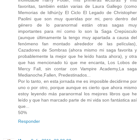
inolvidable Harry Potter, mis primeras lecturas y mis
favoritas, también están varias de Laura Gallego (como
Memorias de Idhún)y El Ciclo El Legado de Christopher
Paolini que son muy queridas por mi, pero dentro del
género de lo paranormal están otras sagas muy
importantes para mí como lo son la Saga Crepúsculo
(aunque últimamente la tengo muy apartada a causa del
fenómeno fan montado alrededor de las películas),
Cazadores de Sombras (ahora mismo mi saga favorita y
probablemente la mejor que he leído hasta ahora), y otra
que has mencionado tú que me encanta, Los Lobos de
Mercy Fall, sin contar con Vampire Academy,La saga
Medianoche,Fallen, Predestinados...
Por lo tanto, en esta jornada me es imposible decidirme por
uno o por otro, porque aunque es cierto que ahora mismo
estoy leyendo más paranormal los mejores libros que he
leído y que han marcado parte de mi vida son fantástica así
que...
50%
Responder