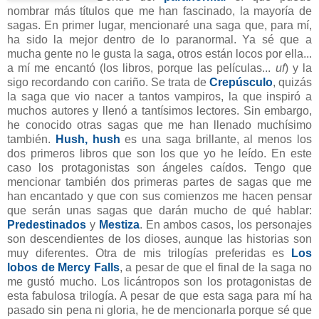
nombrar más títulos que me han fascinado, la mayoría de
sagas. En primer lugar, mencionaré una saga que, para mí,
ha sido la mejor dentro de lo paranormal. Ya sé que a
mucha gente no le gusta la saga, otros están locos por ella...
a mí me encantó (los libros, porque las películas...
uf
) y la
sigo recordando con cariño. Se trata de
Crepúsculo
, quizás
la saga que vio nacer a tantos vampiros, la que inspiró a
muchos autores y llenó a tantísimos lectores. Sin embargo,
he conocido otras sagas que me han llenado muchísimo
también.
Hush, hush
es una saga brillante, al menos los
dos primeros libros que son los que yo he leído. En este
caso los protagonistas son ángeles caídos. Tengo que
mencionar también dos primeras partes de sagas que me
han encantado y que con sus comienzos me hacen pensar
que serán unas sagas que darán mucho de qué hablar:
Predestinados
y
Mestiza
. En ambos casos, los personajes
son descendientes de los dioses, aunque las historias son
muy diferentes. Otra de mis trilogías preferidas es
Los
lobos de Mercy Falls
, a pesar de que el final de la saga no
me gustó mucho. Los licántropos son los protagonistas de
esta fabulosa trilogía. A pesar de que esta saga para mí ha
pasado sin pena ni gloria, he de mencionarla porque sé que