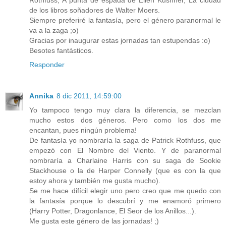
Rothfuss, A punta de espada de Ellen Kushner, La ciudad
de los libros soñadores de Walter Moers.
Siempre preferiré la fantasía, pero el género paranormal le
va a la zaga ;o)
Gracias por inaugurar estas jornadas tan estupendas :o)
Besotes fantásticos.
Responder
Annika
8 dic 2011, 14:59:00
Yo tampoco tengo muy clara la diferencia, se mezclan
mucho estos dos géneros. Pero como los dos me
encantan, pues ningún problema!
De fantasía yo nombraría la saga de Patrick Rothfuss, que
empezó con El Nombre del Viento. Y de paranormal
nombraría a Charlaine Harris con su saga de Sookie
Stackhouse o la de Harper Connelly (que es con la que
estoy ahora y también me gusta mucho).
Se me hace difícil elegir uno pero creo que me quedo con
la fantasía porque lo descubrí y me enamoró primero
(Harry Potter, Dragonlance, El Seor de los Anillos...).
Me gusta este género de las jornadas! ;)