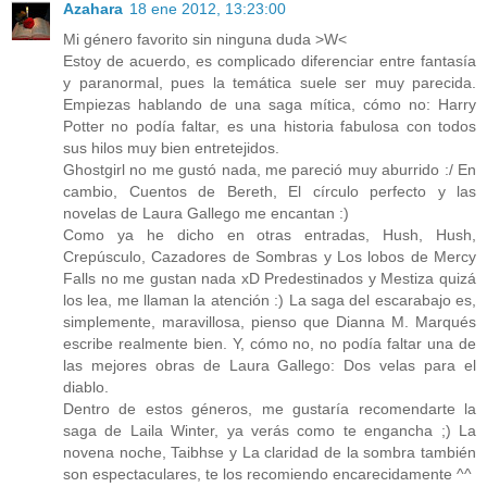
Azahara
18 ene 2012, 13:23:00
Mi género favorito sin ninguna duda >W<
Estoy de acuerdo, es complicado diferenciar entre fantasía
y paranormal, pues la temática suele ser muy parecida.
Empiezas hablando de una saga mítica, cómo no: Harry
Potter no podía faltar, es una historia fabulosa con todos
sus hilos muy bien entretejidos.
Ghostgirl no me gustó nada, me pareció muy aburrido :/ En
cambio, Cuentos de Bereth, El círculo perfecto y las
novelas de Laura Gallego me encantan :)
Como ya he dicho en otras entradas, Hush, Hush,
Crepúsculo, Cazadores de Sombras y Los lobos de Mercy
Falls no me gustan nada xD Predestinados y Mestiza quizá
los lea, me llaman la atención :) La saga del escarabajo es,
simplemente, maravillosa, pienso que Dianna M. Marqués
escribe realmente bien. Y, cómo no, no podía faltar una de
las mejores obras de Laura Gallego: Dos velas para el
diablo.
Dentro de estos géneros, me gustaría recomendarte la
saga de Laila Winter, ya verás como te engancha ;) La
novena noche, Taibhse y La claridad de la sombra también
son espectaculares, te los recomiendo encarecidamente ^^