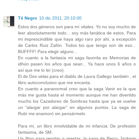
Té Negro
10 dic 2011, 20:10:00
Estos dos géneros son para mí vitales. Yo no soy mucho de
leer absolutamente todo... soy más fanática de estos. Para
mí imprescindible que haya algo raro por ahi, a excepción
de Carlos Ruiz Zafón. Todos los que tengo son de eso...
BUFFFF! Para elegir alguno...
En cuanto a la fantasía mi saga favorita es Memorias de
idhún pasen los años que sean... Ya hace unos 6 años o
así que me lo leí (creo).
El de Dos velas para el diablo de Laura Gallego también , el
libro autoconclusivo que me encanta.
En cuanto a paranormal creo que la saga Vanir es la que
más me gusta hasta el momento aunque me han divertido
mucho los Cazadores de Sombras hasta que ya se vuelve
un "alargar por alargar" en algunos puntos. La saga de
Rubí me enamoró sin pensármelo.
Para mí, un libro innolvidable de mi infancia: De profesión
fantasma, de SM.
Un libro para regalar o prestar: la saga de Percy Jackson