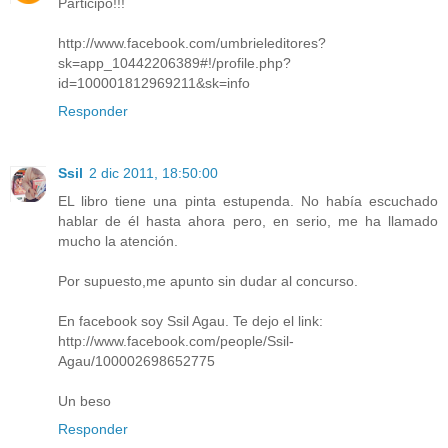
Participo!!!
http://www.facebook.com/umbrieleditores?
sk=app_10442206389#!/profile.php?
id=100001812969211&sk=info
Responder
Ssil
2 dic 2011, 18:50:00
EL libro tiene una pinta estupenda. No había escuchado
hablar de él hasta ahora pero, en serio, me ha llamado
mucho la atención.
Por supuesto,me apunto sin dudar al concurso.
En facebook soy Ssil Agau. Te dejo el link:
http://www.facebook.com/people/Ssil-
Agau/100002698652775
Un beso
Responder