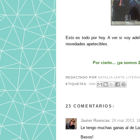
Esto es todo por hoy. A ver si voy ade
novedades apetecibles.
Por cierto... ¡ya somos 
REDACTADO POR
NATALIA (ARTE LITERA
ETIQUETAS:
IMM
23 COMENTARIOS:
Javier Ruescas
24 mar 2013, 1
Le tengo muchas ganas al de Laia 
Besos!