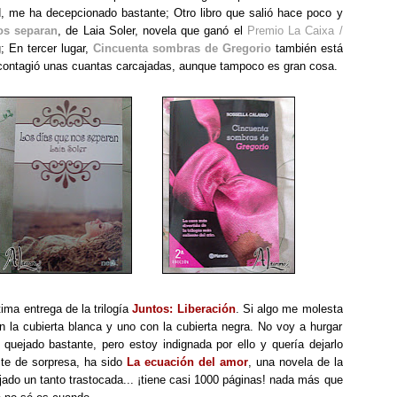
ad, me ha decepcionado bastante; Otro libro que salió hace poco y
os separan
, de Laia Soler, novela que ganó el
Premio La Caixa /
; En tercer lugar,
Cincuenta sombras de Gregorio
también está
 contagió unas cuantas carcajadas, aunque tampoco es gran cosa.
tima entrega de la trilogía
Juntos: Liberación
. Si algo me molesta
n la cubierta blanca y uno con la cubierta negra. No voy a hurgar
uejado bastante, pero estoy indignada por ello y quería dejarlo
ste de sorpresa, ha sido
La ecuación del amor
, una novela de la
ado un tanto trastocada... ¡tiene casi 1000 páginas! nada más que