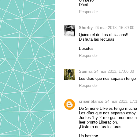
Un beso
Dácil
Responder
Shorby
24 mar 2013, 16:39:00
Quiero el de Los díiiiaaaas!!!
Disfruta las lecturas!
Besotes
Responder
Samira
24 mar 2013, 17:06:00
Los días que nos separan tengo u
Responder
crisenblanco
24 mar 2013, 17:
De Simone Elkeles tengo muchas 
Los días que nos separan estoy 
Juntos 1 y 2 me gustaron muchí
leer pronto Liberación.
¡Disfruta de tus lecturas!
Un besito♥