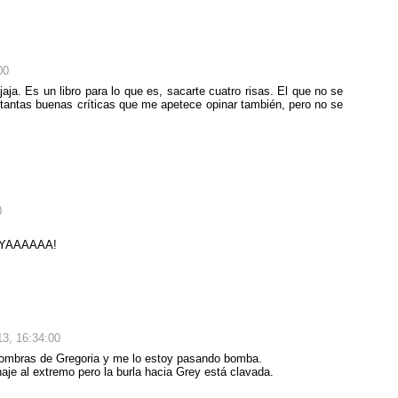
00
aja. Es un libro para lo que es, sacarte cuatro risas. El que no se
 tantas buenas críticas que me apetece opinar también, pero no se
0
AYYAAAAAA!
3, 16:34:00
ombras de Gregoria y me lo estoy pasando bomba.
naje al extremo pero la burla hacia Grey está clavada.