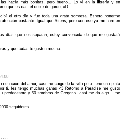
 las hacía más bonitas, pero bueno... Lo vi en la librería y en
reo que es casi el doble de gordo, xD.
ecibí el otro día y fue toda una grata sorpresa. Espero ponerme
a atención bastante. Igual que Sirens, pero con ese ya me haré en
os días que nos separan, estoy convencida de que me gustará
turas y que todas te gusten mucho.
54:00
ecuación del amor, casi me caigo de la silla pero tiene una pinta
por ti, les tengo muchas ganas <3 Retorno a Paradise me gusto
 predecesora y 50 sombras de Gregorio...casi me da algo ...me
s 2000 seguidores