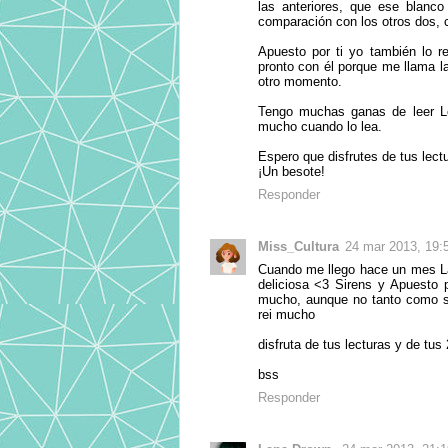
las anteriores, que ese blanco
comparación con los otros dos, c
Apuesto por ti yo también lo r
pronto con él porque me llama l
otro momento.
Tengo muchas ganas de leer L
mucho cuando lo lea.
Espero que disfrutes de tus lec
¡Un besote!
Responder
Miss_Cultura
24 mar 2013, 19:
Cuando me llego hace un mes La 
deliciosa <3 Sirens y Apuesto 
mucho, aunque no tanto como su
rei mucho
disfruta de tus lecturas y de tu
bss
Responder