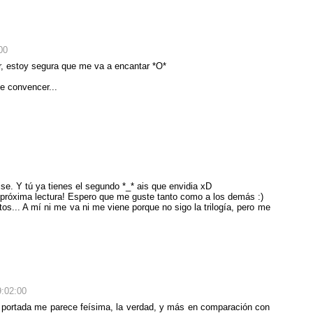
00
r, estoy segura que me va a encantar *O*
e convencer...
e. Y tú ya tienes el segundo *_* ais que envidia xD
próxima lectura! Espero que me guste tanto como a los demás :)
os... A mí ni me va ni me viene porque no sigo la trilogía, pero me
9:02:00
 portada me parece feísima, la verdad, y más en comparación con