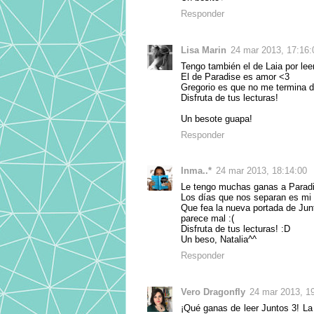
Responder
Lisa Marin
24 mar 2013, 17:16:
Tengo también el de Laia por lee
El de Paradise es amor <3
Gregorio es que no me termina d
Disfruta de tus lecturas!
Un besote guapa!
Responder
Inma..*
24 mar 2013, 18:14:00
Le tengo muchas ganas a Paradis
Los días que nos separan es mi 
Que fea la nueva portada de Junt
parece mal :(
Disfruta de tus lecturas! :D
Un beso, Natalia^^
Responder
Vero Dragonfly
24 mar 2013, 1
¡Qué ganas de leer Juntos 3! La