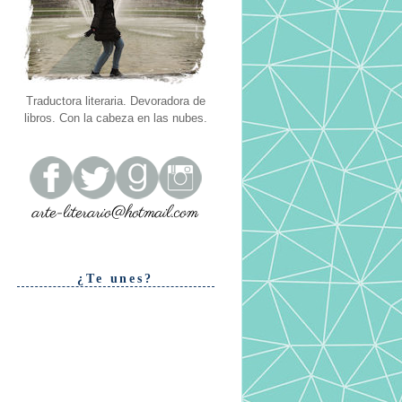
Traductora literaria. Devoradora de
libros. Con la cabeza en las nubes.
¿Te unes?