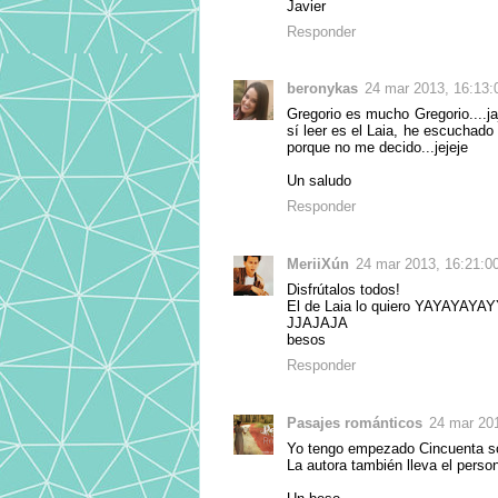
Javier
Responder
beronykas
24 mar 2013, 16:13:
Gregorio es mucho Gregorio....jaj
sí leer es el Laia, he escuchado
porque no me decido...jejeje
Un saludo
Responder
MeriiXún
24 mar 2013, 16:21:0
Disfrútalos todos!
El de Laia lo quiero YAYAYAY
JJAJAJA
besos
Responder
Pasajes románticos
24 mar 201
Yo tengo empezado Cincuenta s
La autora también lleva el perso