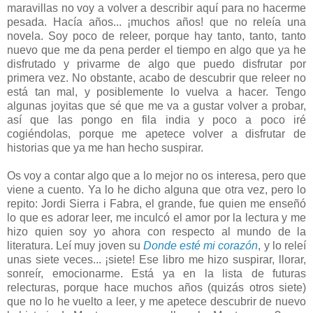
maravillas no voy a volver a describir aquí para no hacerme
pesada. Hacía años... ¡muchos años! que no releía una
novela. Soy poco de releer, porque hay tanto, tanto, tanto
nuevo que me da pena perder el tiempo en algo que ya he
disfrutado y privarme de algo que puedo disfrutar por
primera vez. No obstante, acabo de descubrir que releer no
está tan mal, y posiblemente lo vuelva a hacer. Tengo
algunas joyitas que sé que me va a gustar volver a probar,
así que las pongo en fila india y poco a poco iré
cogiéndolas, porque me apetece volver a disfrutar de
historias que ya me han hecho suspirar.
Os voy a contar algo que a lo mejor no os interesa, pero que
viene a cuento. Ya lo he dicho alguna que otra vez, pero lo
repito: Jordi Sierra i Fabra, el grande, fue quien me enseñó
lo que es adorar leer, me inculcó el amor por la lectura y me
hizo quien soy yo ahora con respecto al mundo de la
literatura. Leí muy joven su
Donde esté mi corazón
, y lo releí
unas siete veces... ¡siete! Ese libro me hizo suspirar, llorar,
sonreír, emocionarme. Está ya en la lista de futuras
relecturas, porque hace muchos años (quizás otros siete)
que no lo he vuelto a leer, y me apetece descubrir de nuevo