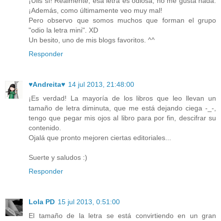
¡Uiis sí! Realmente, esa letra es odiosa, no me gusta nada.
¡Además, como últimamente veo muy mal!
Pero observo que somos muchos que forman el grupo
"odio la letra mini". XD
Un besito, uno de mis blogs favoritos. ^^
Responder
♥Andreita♥
14 jul 2013, 21:48:00
¡Es verdad! La mayoría de los libros que leo llevan un
tamaño de letra diminuta, que me está dejando ciega -_-,
tengo que pegar mis ojos al libro para por fin, descifrar su
contenido.
Ojalá que pronto mejoren ciertas editoriales...
Suerte y saludos :)
Responder
Lola PD
15 jul 2013, 0:51:00
El tamaño de la letra se está convirtiendo en un gran