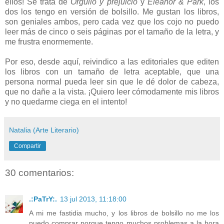
ellos! Se trata de
Orgullo y prejuicio
y
Eleanor & Park
, los
dos los tengo en versión de bolsillo. Me gustan los libros,
son geniales ambos, pero cada vez que los cojo no puedo
leer más de cinco o seis páginas por el tamaño de la letra, y
me frustra enormemente.
Por eso, desde aquí, reivindico a las editoriales que editen
los libros con un tamaño de letra aceptable, que una
persona normal pueda leer sin que le dé dolor de cabeza,
que no dañe a la vista. ¡Quiero leer cómodamente mis libros
y no quedarme ciega en el intento!
Natalia (Arte Literario)
Compartir
30 comentarios:
.:PaTrY:.
13 jul 2013, 11:18:00
A mi me fastidia mucho, y los libros de bolsillo no me los
puedo comprar porque tengo muchos problemas a la hora