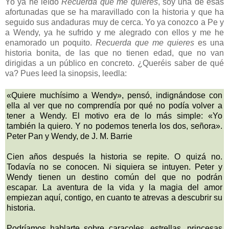
Yo ya he leído
Recuerda que me quieres
, soy una de esas
afortunadas que se ha maravillado con la historia y que ha
seguido sus andaduras muy de cerca. Yo ya conozco a Pe y
a Wendy, ya he sufrido y me alegrado con ellos y me he
enamorado un poquito.
Recuerda que me quieres
es una
historia bonita, de las que no tienen edad, que no van
dirigidas a un público en concreto. ¿Queréis saber de qué
va? Pues leed la sinopsis, leedla:
«Quiere muchísimo a Wendy», pensó, indignándose con
ella al ver que no comprendía por qué no podía volver a
tener a Wendy. El motivo era de lo más simple: «Yo
también la quiero. Y no podemos tenerla los dos, señora».
Peter Pan y Wendy, de J. M. Barrie
Cien años después la historia se repite. O quizá no.
Todavía no se conocen. Ni siquiera se intuyen. Peter y
Wendy tienen un destino común del que no podrán
escapar. La aventura de la vida y la magia del amor
empiezan aquí, contigo, en cuanto te atrevas a descubrir su
historia.
Podríamos hablarte sobre caracoles, estrellas, princesas