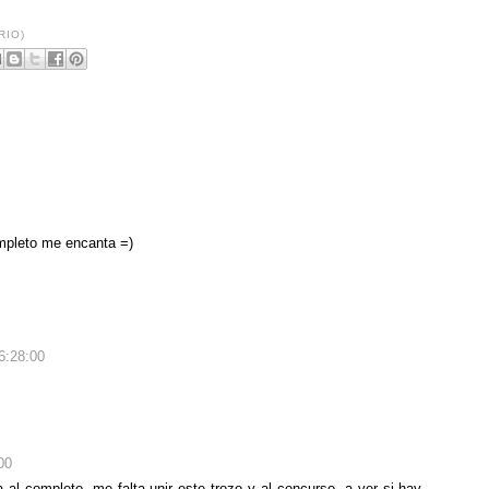
RIO)
ompleto me encanta =)
6:28:00
00
 al completo, me falta unir este trozo y al concurso, a ver si hay