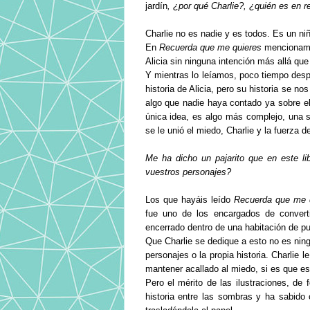
jardín
, ¿por qué Charlie?, ¿quién es en r
Charlie no es nadie y es todos. Es un ni
En
Recuerda que me quieres
mencionamos
Alicia sin ninguna intención más allá que
Y mientras lo leíamos, poco tiempo des
historia de Alicia, pero su historia se n
algo que nadie haya contado ya sobre e
única idea, es algo más complejo, una 
se le unió el miedo, Charlie y la fuerza d
Me ha dicho un pajarito que en este li
vuestros personajes?
Los que hayáis leído
Recuerda que me 
fue uno de los encargados de convert
encerrado dentro de una habitación de pue
Que Charlie se dedique a esto no es ning
personajes o la propia historia. Charlie l
mantener acallado al miedo, si es que es
Pero el mérito de las ilustraciones, de 
historia entre las sombras y ha sabido