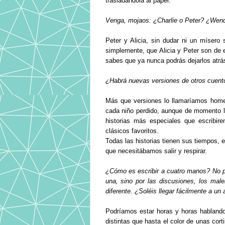
trasladándola al papel.
Venga, mojaos: ¿Charlie o Peter? ¿Wend
Peter y Alicia, sin dudar ni un míser
simplemente, que Alicia y Peter son de e
sabes que ya nunca podrás dejarlos atrá
¿Habrá nuevas versiones de otros cuento
Más que versiones lo llamaríamos homen
cada niño perdido, aunque de momento 
historias más especiales que escribi
clásicos favoritos.
Todas las historias tienen sus tiempos
que necesitábamos salir y respirar.
¿Cómo es escribir a cuatro manos? No p
una, sino por las discusiones, los mal
diferente. ¿Soléis llegar fácilmente a u
Podríamos estar horas y horas habland
distintas que hasta el color de unas cor