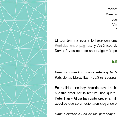
L
Marte
Miercol
Jue
Vie
S
El tour termina aquí y lo hace con una
Perdidas entre páginas
, y Arsénico, 
Davies?, ¿os apetece saber algo más pe
En
Vuestro primer libro fue un
retelling
de
P
País de las Maravillas
, ¿cuál es vuestra 
En realidad, no hay historia tras las 
nuestro amor por la lectura, nos gust
Peter Pan y Alicia han visto crecer a mi
aquellos que se emocionaron creyendo o 
Habéis elegido a uno de los personajes