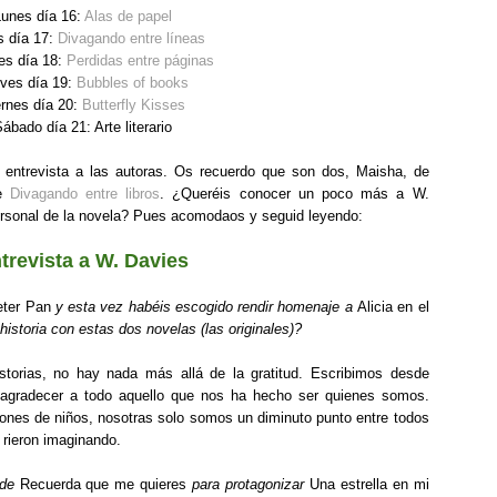
unes día 16:
Alas de papel
s día 17:
Divagando entre líneas
es día 18:
Perdidas entre páginas
ves día 19:
Bubbles of books
rnes día 20:
Butterfly Kisses
ábado día 21: Arte literario
 entrevista a las autoras. Os recuerdo que son dos, Maisha, de
de
Divagando entre libros
. ¿Queréis conocer un poco más a W.
rsonal de la novela? Pues acomodaos y seguid leyendo:
trevista a W. Davies
eter Pan
y esta vez habéis escogido rendir homenaje a
Alicia en el
historia con estas dos novelas (las originales)?
historias, no hay nada más allá de la gratitud. Escribimos desde
a agradecer a todo aquello que nos ha hecho ser quienes somos.
llones de niños, nosotras solo somos un diminuto punto entre todos
rieron imaginando.
 de
Recuerda que me quieres
para protagonizar
Una estrella en mi