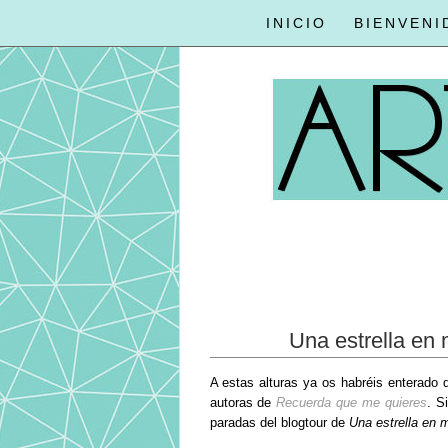
INICIO
BIENVENI
Una estrella en 
A estas alturas ya os habréis enterado 
autoras de
Recuerda que me quieres
. S
paradas del blogtour de
Una estrella en m