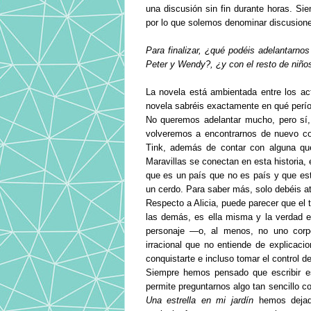
una discusión sin fin durante horas. S
por lo que solemos denominar discusion
Para finalizar, ¿qué podéis adelantarno
Peter y Wendy?, ¿y con el resto de niños
La novela está ambientada entre los a
novela sabréis exactamente en qué períod
No queremos adelantar mucho, pero sí,
volveremos a encontrarnos de nuevo co
Tink, además de contar con alguna que
Maravillas se conectan en esta historia,
que es un país que no es país y que es
un cerdo. Para saber más, solo debéis at
Respecto a Alicia, puede parecer que el t
las demás, es ella misma y la verdad es
personaje —o, al menos, no uno corp
irracional que no entiende de explicac
conquistarte e incluso tomar el control de
Siempre hemos pensado que escribir e
permite preguntarnos algo tan sencillo
Una estrella en mi jardín
hemos dejado