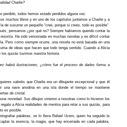
ealidad Charlie?
ño perdido, todos hemos estado perdidos alguna vez.
 muchos libros y en uno de los capítulos juntamos a Charlie y a
 la de susurrar un pequeño “cree, porque si crees, todo es posible”.
pués, pensamos ¿por qué no? Siempre habíamos querido contar la
os resistía. Ha sido versionada en muchas novelas y es difícil contar
lla. Pero como siempre ocurre, una novela no está basada en una
suma de ideas que hacen que todo tenga sentido. Cuando a Alicia
e los quizás tuvimos nuestra historia.
bro habrá ilustraciones, ¿cómo fue el proceso de darles forma a
quieres
sabréis que Charlie era un dibujante excepcional y que él
ir una nave anodina en una isla donde el tiempo se mantiene
rtas de cristal.
una novedad. Sus dibujos vinieron a nosotras como lo hicieron los
e regala a Alicia realidades de mentira para retar a sus quizás, para
to es posible.
fotografiar palabras, se lo lleva Rafael Ucero, quien ha seguido la
 captar la esencia, la magia, que hay encerrada en cada palabra,