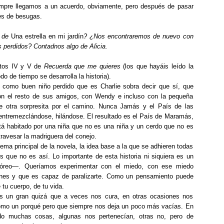
iempre llegamos a un acuerdo, obviamente, pero después de pasar
es de besugas.
s de
Una estrella en mi jardín
? ¿Nos encontraremos de nuevo con
 perdidos? Contadnos algo de Alicia.
ctos IV y V de
Recuerda que me quieres
(los que hayáis leído la
o de tiempo se desarrolla la historia).
 como buen niño perdido que es Charlie sobra decir que sí, que
n el resto de sus amigos, con Wendy e incluso con la pequeña
 otra sorpresita por el camino. Nunca Jamás y el País de las
 entremezclándose, hilándose. El resultado es el País de Maramás,
tá habitado por una niña que no es una niña y un cerdo que no es
ravesar la madriguera del conejo.
ema principal de la novela, la idea base a la que se adhieren todas
 que no es así. Lo importante de esta historia ni siquiera es un
óreo—. Queríamos experimentar con el miedo, con ese miedo
iones y que es capaz de paralizarte. Como un pensamiento puede
 tu cuerpo, de tu vida.
s un gran quizá que a veces nos cura, en otras ocasiones nos
 como un porqué pero que siempre nos deja un poco más vacías. En
 muchas cosas, algunas nos pertenecían, otras no, pero de