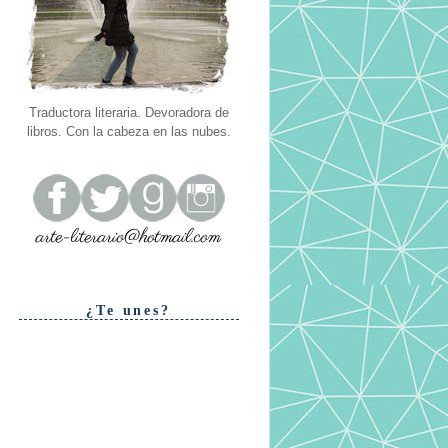
Traductora literaria. Devoradora de
libros. Con la cabeza en las nubes.
¿Te unes?