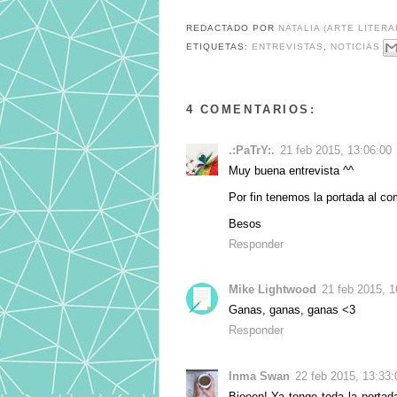
REDACTADO POR
NATALIA (ARTE LITERA
ETIQUETAS:
ENTREVISTAS
,
NOTICIAS
4 COMENTARIOS:
.:PaTrY:.
21 feb 2015, 13:06:00
Muy buena entrevista ^^
Por fin tenemos la portada al c
Besos
Responder
Mike Lightwood
21 feb 2015, 1
Ganas, ganas, ganas <3
Responder
Inma Swan
22 feb 2015, 13:33:
Bieeen! Ya tengo toda la portada