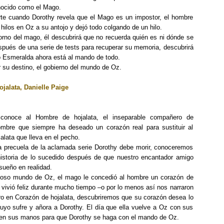
onocido como el Mago.
arte cuando Dorothy revela que el Mago es un impostor, el hombre
hilos en Oz a su antojo y dejó todo colgando de un hilo.
orno del mago, él descubrirá que no recuerda quién es ni dónde se
spués de una serie de tests para recuperar su memoria, descubrirá
io Esmeralda ahora está al mando de todo.
 su destino, el gobierno del mundo de Oz.
jalata, Danielle Paige
onoce al Hombre de hojalata, el inseparable compañero de
ombre que siempre ha deseado un corazón real para sustituir al
alata que lleva en el pecho.
a precuela de la aclamada serie Dorothy debe morir, conoceremos
historia de lo sucedido después de que nuestro encantador amigo
 sueño en realidad.
loso mundo de Oz, el mago le concedió al hombre un corazón de
í vivió feliz durante mucho tiempo –o por lo menos así nos narraron
ero en Corazón de hojalata, descubriremos que su corazón desea lo
suyo sufre y añora a Dorothy. El día que ella vuelve a Oz con sus
é en sus manos para que Dorothy se haga con el mando de Oz.