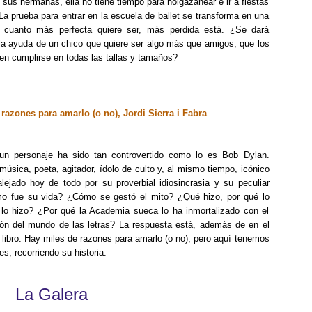
e sus hermanas, ella no tiene tiempo para holgazanear e ir a fiestas
 La prueba para entrar en la escuela de ballet se transforma en una
 cuanto más perfecta quiere ser, más perdida está. ¿Se dará
la ayuda de un chico que quiere ser algo más que amigos, que los
n cumplirse en todas las tallas y tamaños?
razones para amarlo (o no), Jordi Sierra i Fabra
n personaje ha sido tan controvertido como lo es Bob Dylan.
música, poeta, agitador, ídolo de culto y, al mismo tiempo, icónico
 alejado hoy de todo por su proverbial idiosincrasia y su peculiar
o fue su vida? ¿Cómo se gestó el mito? ¿Qué hizo, por qué lo
lo hizo? ¿Por qué la Academia sueca lo ha inmortalizado con el
ón del mundo de las letras? La respuesta está, además de en el
e libro. Hay miles de razones para amarlo (o no), pero aquí tenemos
es, recorriendo su historia.
La Galera