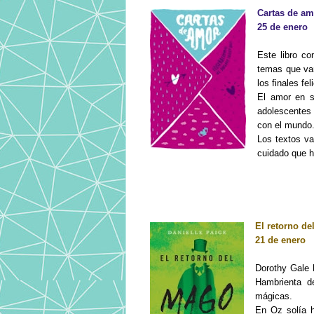
Cartas de am
25 de enero
Este libro c
temas que van
los finales fel
El amor en s
adolescentes
con el mundo
Los textos v
cuidado que h
El retorno de
21 de enero
Dorothy Gale 
Hambrienta d
mágicas.
En Oz solía h