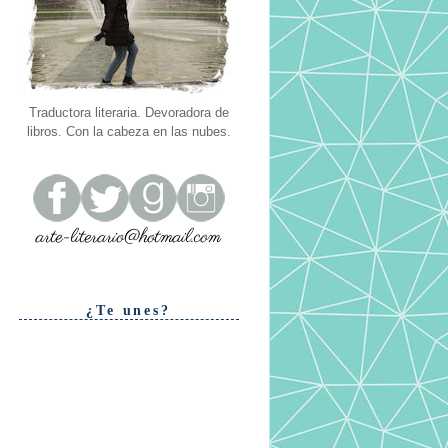
Traductora literaria. Devoradora de
libros. Con la cabeza en las nubes.
¿Te unes?