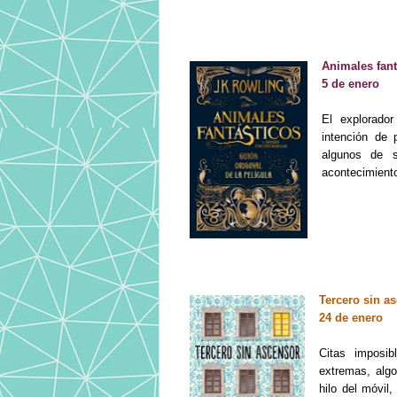
Animales fant
5 de enero
El explorado
intención de
algunos de s
acontecimiento
Tercero sin a
24 de enero
Citas imposib
extremas, alg
hilo del móvil