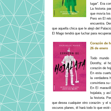
lugar”. Era c
La historia p
que movía los 
Pero en El ret
encuentra. De
que aquella chica que le alejó del Palac
El Mago tendrá que luchar para recuperar
Corazón de ho
26 de enero
Todo mundo c
Dorothy, el h
corazón de hoj
En esta cuart
la verdadera 
convirtiera su
En El maravil
hojalata, y as
la historia. P
que desea cualquier otro corazón- y el 
oscuros planes, él hará todo lo que est