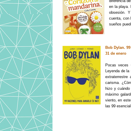
diferencia d
en la playa.
obsesión. Y
cuenta, con 
sueños puede
Bob Dylan. 99 
31 de enero
Pocas veces u
Leyenda de la 
extraterrestre
carisma. ¿Cóm
hizo y cuándo 
máximo galard
viento, en est
las 99 esencial