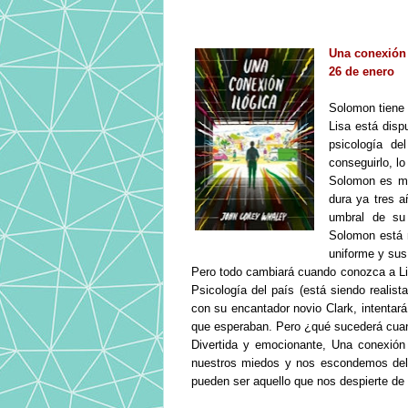
Una conexión 
26 de enero
Solomon tiene 1
Lisa está disp
psicología de
conseguirlo, lo
Solomon es mu
dura ya tres a
umbral de su 
Solomon está 
uniforme y sus
Pero todo cambiará cuando conozca a Li
Psicología del país (está siendo realis
con su encantador novio Clark, intentar
que esperaban. Pero ¿qué sucederá cuan
Divertida y emocionante, Una conexión
nuestros miedos y nos escondemos del 
pueden ser aquello que nos despierte de