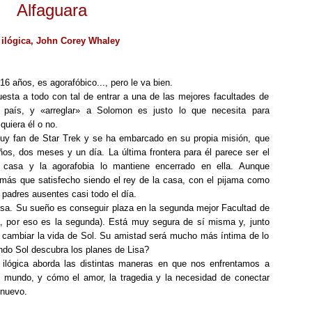
Alfaguara
ilógica, John Corey Whaley
6 años, es agorafóbico..., pero le va bien.
uesta a todo con tal de entrar a una de las mejores facultades de
l país, y «arreglar» a Solomon es justo lo que necesita para
 quiera él o no.
y fan de Star Trek y se ha embarcado en su propia misión, que
ños, dos meses y un día. La última frontera para él parece ser el
casa y la agorafobia lo mantiene encerrado en ella. Aunque
más que satisfecho siendo el rey de la casa, con el pijama como
 padres ausentes casi todo el día.
sa. Su sueño es conseguir plaza en la segunda mejor Facultad de
ta, por eso es la segunda). Está muy segura de sí misma y, junto
á cambiar la vida de Sol. Su amistad será mucho más íntima de lo
do Sol descubra los planes de Lisa?
 ilógica aborda las distintas maneras en que nos enfrentamos a
mundo, y cómo el amor, la tragedia y la necesidad de conectar
 nuevo.