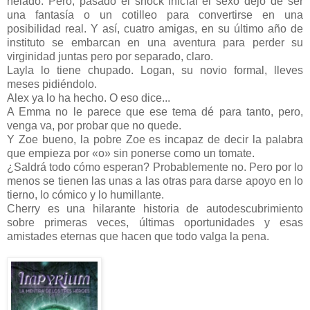
helado. Pero, pasado el shock inicial el sexo dejó de ser
una fantasía o un cotilleo para convertirse en una
posibilidad real. Y así, cuatro amigas, en su último año de
instituto se embarcan en una aventura para perder su
virginidad juntas pero por separado, claro.
Layla lo tiene chupado. Logan, su novio formal, lleves
meses pidiéndolo.
Alex ya lo ha hecho. O eso dice...
A Emma no le parece que ese tema dé para tanto, pero,
venga va, por probar que no quede.
Y Zoe bueno, la pobre Zoe es incapaz de decir la palabra
que empieza por «o» sin ponerse como un tomate.
¿Saldrá todo cómo esperan? Probablemente no. Pero por lo
menos se tienen las unas a las otras para darse apoyo en lo
tierno, lo cómico y lo humillante.
Cherry es una hilarante historia de autodescubrimiento
sobre primeras veces, últimas oportunidades y esas
amistades eternas que hacen que todo valga la pena.