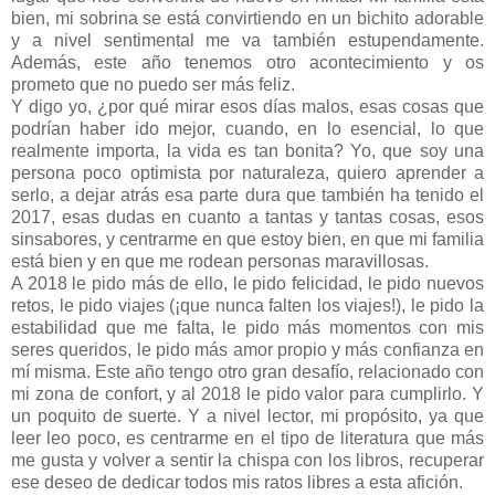
bien, mi sobrina se está convirtiendo en un bichito adorable
y a nivel sentimental me va también estupendamente.
Además, este año tenemos otro acontecimiento y os
prometo que no puedo ser más feliz.
Y digo yo, ¿por qué mirar esos días malos, esas cosas que
podrían haber ido mejor, cuando, en lo esencial, lo que
realmente importa, la vida es tan bonita? Yo, que soy una
persona poco optimista por naturaleza, quiero aprender a
serlo, a dejar atrás esa parte dura que también ha tenido el
2017, esas dudas en cuanto a tantas y tantas cosas, esos
sinsabores, y centrarme en que estoy bien, en que mi familia
está bien y en que me rodean personas maravillosas.
A 2018 le pido más de ello, le pido felicidad, le pido nuevos
retos, le pido viajes (¡que nunca falten los viajes!), le pido la
estabilidad que me falta, le pido más momentos con mis
seres queridos, le pido más amor propio y más confianza en
mí misma. Este año tengo otro gran desafío, relacionado con
mi zona de confort, y al 2018 le pido valor para cumplirlo. Y
un poquito de suerte. Y a nivel lector, mi propósito, ya que
leer leo poco, es centrarme en el tipo de literatura que más
me gusta y volver a sentir la chispa con los libros, recuperar
ese deseo de dedicar todos mis ratos libres a esta afición.