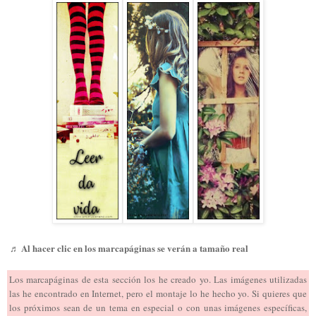
♬ Al hacer clic en los marcapáginas se verán a tamaño real
Los marcapáginas de esta sección los he creado yo. Las imágenes utilizadas
las he encontrado en Internet, pero el montaje lo he hecho yo. Si quieres que
los próximos sean de un tema en especial o con unas imágenes específicas,