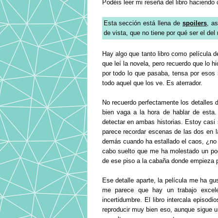
Podéis leer mi reseña del libro haciendo 
Esta sección está llena de
spoilers
, a
de vista, que no tiene por qué ser el del
Hay algo que tanto libro como película 
que leí la novela, pero recuerdo que lo h
por todo lo que pasaba, tensa por esos 
todo aquel que los ve. Es aterrador.
No recuerdo perfectamente los detalles d
bien vaga a la hora de hablar de esta
detectar en ambas historias. Estoy casi
parece recordar escenas de las dos en la
demás cuando ha estallado el caos, ¿no 
cabo suelto que me ha molestado un poc
de ese piso a la cabaña donde empieza p
Ese detalle aparte, la película me ha 
me parece que hay un trabajo excele
incertidumbre. El libro intercala episod
reproducir muy bien eso, aunque sigue un