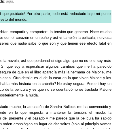
clic
aquí
.
sí que ¡cuidado!
Por otra parte, todo está redactado bajo mi punto
 resto del mundo.
debían compartir y comparten: la tensión que generan. Hace mucho
ice con el corazón en un puño y así vi también la película, nerviosa
seres que nadie sabe lo que son y que tienen ese efecto fatal en
e la novela, así que perdonad si digo algo que no es o si soy más
. Sí que voy a especificar algunos cambios que me ha parecido
 segura de que en el libro aparecía más la hermana de Malorie, me
 casa. Otro detalle es el de la casa en la que viven Malorie y los
había más historia en la cabaña? No estoy segura. Pero sí hay un
o de la película y es que no se cuenta cómo se traslada Malorie
osteriormente la huida.
gustado mucho, la actuación de Sandra Bullock me ha convencido y
nte en lo que respecta a mantener la tensión, el miedo, la
ios del presente y el pasado y me parece que la película ha sabido
 orden cronológico en lugar de dar saltos (solo al principio vemos