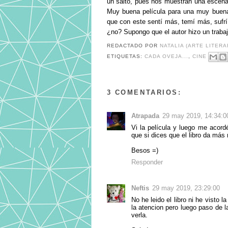
un salto, pues nos muestran una escena d
Muy buena película para una muy buena 
que con este sentí más, temí más, sufr
¿no? Supongo que el autor hizo un trabajo
REDACTADO POR
NATALIA (ARTE LITERA
ETIQUETAS:
CADA OVEJA...
,
CINE
3 COMENTARIOS:
Atrapada
29 may 2019, 14:34:0
Vi la película y luego me acor
que si dices que el libro da más
Besos =)
Responder
Neftis
29 may 2019, 23:29:00
No he leido el libro ni he visto 
la atencion pero luego paso de l
verla.