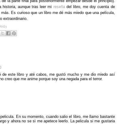
e la parte final para posteriormente empezar desde el principio).
historia, aunque tras leer mi
reseña
del libro, me doy cuenta de
í más. Es curioso que un libro me dé más miedo que una película,
 extraordinario.
RIO)
0
dé de este libro y até cabos, me gustó mucho y me dio miedo así
 no creo que me anime porque soy una negada para el terror.
la pelicula. En su momento, cuando salio el libro, me llamo bastante
argo y ahora no se si me apetece leerlo. La pelicula si me gustaria