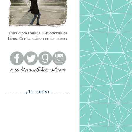
Traductora literaria. Devoradora de
libros. Con la cabeza en las nubes.
¿Te unes?