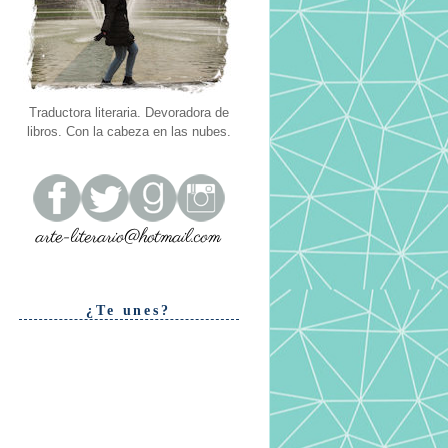
Traductora literaria. Devoradora de
libros. Con la cabeza en las nubes.
¿Te unes?