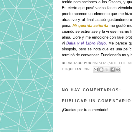
tenido nominaciones a los Oscars, y qué 
Es cierto que pasé varias fases viéndola
pronto aparece un elemento que me hizo 
atractivo y al final acabó gustándome 
pena.
Mi querida señorita
me gustó muc
cuando se estrenase y la vi ese mismo 
alma. Lloré y me emocioné con la/el prot
vi
Dalia y el Libro Rojo
. Me parece qu
sinopsis, pero se nota que es una pelí
terminó de convencer. Funcionaría muy b
REDACTADO POR
NATALIA (ARTE LITERA
ETIQUETAS:
CINE
NO HAY COMENTARIOS:
PUBLICAR UN COMENTARIO
¡Gracias por tu comentario!