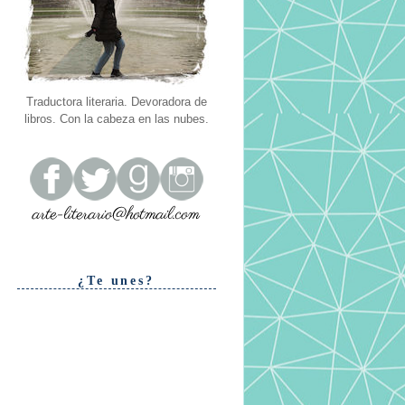
Traductora literaria. Devoradora de
libros. Con la cabeza en las nubes.
¿Te unes?