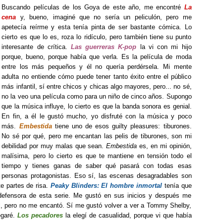
Buscando películas de los Goya de este año, me encontré
La
cena
y, bueno, imaginé que no sería un peliculón, pero me
apetecía reírme y esta tenía pinta de ser bastante cómica. Lo
cierto es que lo es, roza lo ridículo, pero también tiene su punto
interesante de crítica.
Las guerreras K-pop
la vi con mi hijo
porque, bueno, porque había que verla. Es la película de moda
entre los más pequeños y él no quería perdérsela. Mi mente
adulta no entiende cómo puede tener tanto éxito entre el público
más infantil, sí entre chicos y chicas algo mayores, pero... no sé,
no la veo una película como para un niño de cinco años. Supongo
que la música influye, lo cierto es que la banda sonora es genial.
En fin, a él le gustó mucho, yo disfruté con la música y poco
más.
Embestida
tiene uno de esos guilty pleasures: tiburones.
No sé por qué, pero me encantan las pelis de tiburones, son mi
debilidad por muy malas que sean.
Embestida
es, en mi opinión,
malísima, pero lo cierto es que te mantiene en tensión todo el
tiempo y tienes ganas de saber qué pasará con todas esas
personas protagonistas. Eso sí, las escenas desagradables son
te partes de risa.
Peaky Blinders: El hombre inmortal
tenía que
efensora de esta serie. Me gustó en sus inicios y después me
al, pero no me encantó. Sí me gustó volver a ver a Tommy Shelby,
egaré.
Los pecadores
la elegí de casualidad, porque vi que había