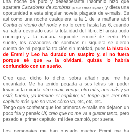
una noche de puro y desesperante insomnio hizo que
apartara
Cazadores de sombras
y diera una
(lo que estaba leyendo)
oportunidad a esta singular novela plagada de e-mails. Es
así como una noche cualquiera, a la 1 de la mañana abrí
Contra el viento del norte
y no lo cerré hasta las 6, cuando
ya había devorado casi la totalidad del libro. El ansia pudo
conmigo y a la mañana siguiente terminé de leerlo. Por
suerte, los cazadores de sombras ni siquiera se dieron
cuenta de mi pequeña traición sin maldad, pues
la historia
de Emmi y Leo ha durado un suspiro y, si no fuera
porque sé que
la olvidaré, quizás lo habría
NO
confundido con un sueño
.
Creo que, dicho lo dicho, sobra añadir que me ha
encantado. Me ha tenido pegada a sus letras sin poder
levantar la mirada:
otro email; venga, otro más; uno más y ya
está; bueno, ya termino el capítulo; uf, tengo que leer otro
capítulo más que no veas cómo va
, etc, etc, etc.
Tengo que confesar que los primeros e-mails me dejaron un
poco fría y pensé:
Uf, creo que no me va a gustar tanto
, pero
pasado el primer capítulo mi idea cambió, por suerte.
Los personajes me han gustado mucho: Emmi me ha