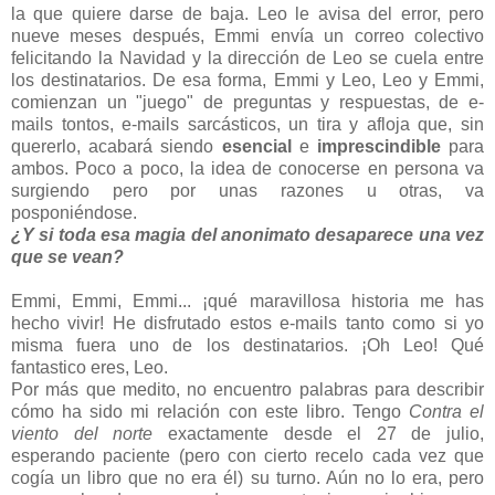
la que quiere darse de baja. Leo le avisa del error, pero
nueve meses después, Emmi envía un correo colectivo
felicitando la Navidad y la dirección de Leo se cuela entre
los destinatarios. De esa forma, Emmi y Leo, Leo y Emmi,
comienzan un "juego" de preguntas y respuestas, de e-
mails tontos, e-mails sarcásticos, un tira y afloja que, sin
quererlo, acabará siendo
esencial
e
imprescindible
para
ambos. Poco a poco, la idea de conocerse en persona va
surgiendo pero por unas razones u otras, va
posponiéndose.
¿Y si toda esa magia del anonimato desaparece una vez
que se vean?
Emmi, Emmi, Emmi... ¡qué maravillosa historia me has
hecho vivir! He disfrutado estos e-mails tanto como si yo
misma fuera uno de los destinatarios. ¡Oh Leo! Qué
fantastico eres, Leo.
Por más que medito, no encuentro palabras para describir
cómo ha sido mi relación con este libro. Tengo
Contra el
viento del norte
exactamente desde el 27 de julio,
esperando paciente (pero con cierto recelo cada vez que
cogía un libro que no era él) su turno. Aún no lo era, pero