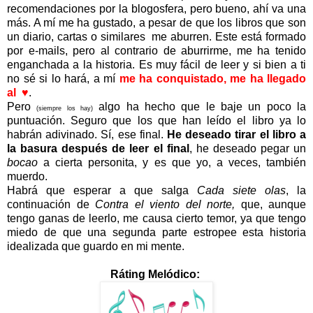
recomendaciones por la blogosfera, pero bueno, ahí va una
más. A mí me ha gustado, a pesar de que los libros que son
un diario, cartas o similares me aburren. Este está formado
por e-mails, pero al contrario de aburrirme, me ha tenido
enganchada a la historia. Es muy fácil de leer y si bien a ti
no sé si lo hará, a mí
me ha conquistado, me ha llegado
al
♥
.
Pero
algo ha hecho que le baje un poco la
(siempre los hay)
puntuación. Seguro que los que han leído el libro ya lo
habrán adivinado. Sí, ese final.
He deseado tirar el libro a
la basura después de leer el final
, he deseado pegar un
bocao
a cierta personita, y es que yo, a veces, también
muerdo.
Habrá que esperar a que salga
Cada siete olas
, la
continuación de
Contra el viento del norte,
que, aunque
tengo ganas de leerlo, me causa cierto temor, ya que tengo
miedo de que una segunda parte estropee esta historia
idealizada que guardo en mi mente.
Ráting Melódico: