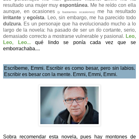
resultado una mujer muy
espontánea
. Me he reído con ella
aunque, en ocasiones
me ha resultado
(y bastantes ocasiones)
irritante
y
egoísta
. Leo, sin embargo, me ha parecido todo
dulzura
. Es un personaje que ha evolucionado mucho a lo
largo de la novela: ha pasado de ser un
tío
cortante, serio,
demasiado correcto a mostrarse vulnerable y pasional.
Leo,
Leo, Leo...
qué lindo se ponía cada vez que se
emborrachaba....
Escríbeme, Emmi. Escribir es como besar, pero sin labios.
Escribir es besar con la mente. Emmi, Emmi, Emmi.
Sobra recomendar esta novela, pues hay montones de