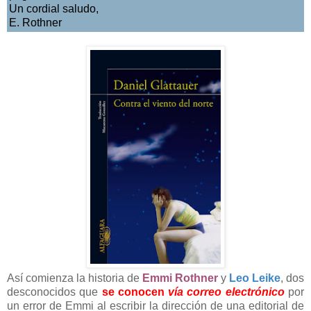
Un cordial saludo,
E. Rothner
Así comienza la historia de
Emmi Rothner
y
Leo Leike
, dos
desconocidos que
s
e conocen
vía correo electrónico
por
un error de Emmi al escribir la dirección de una editorial de