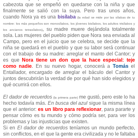
cabezota que se empeñó en quedarse con la niña y que
finalmente se salió con la suya. Pero tras unos años,
cuando Nora ya es una
bisílaba
(la edad se mide por las sílabas de tu
nombre: los más pequeños son monosílabos, los jóvenes bisílabos, los adultos trisílabos y
, su madre muere dejándola totalmente
los ancianos tetrasílabos)
sola. Las mujeres del pueblo piden que Nora sea enviada al
Campo, pero en el juicio que se celebra, se decide que la
niña se quedará en el pueblo y que su labor será continuar
con el trabajo de su madre: arreglar el manto del Cantor; y
es que
Nora tiene un don que la hace especial: teje
como nadie
. En su nuevo hogar, conocerá a
Tomás
el
Entallador, encargado de arreglar el báculo del Cantor y
juntos descubrirán la verdad de por qué han sido elegidos y
qué ocurrirá con ellos.
El dador de recuerdos
me gustó, pero este lo ha
(la primera parte)
hecho todavía más.
En busca del azul
sigue la misma línea
que el anterior:
es un libro para reflexionar
, para pararte y
pensar cómo es tu mundo y cómo podría ser, para ver los
problemas y las injusticias que existen.
Si en
El dador de recuerdos
teníamos un mundo perfecto,
sin conflictos, en el que la gente era civilizada y no le faltaba