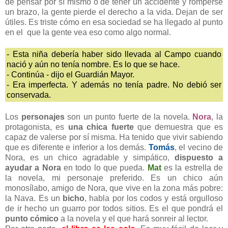
de pensar por sí mismo o de tener un accidente y romperse
un brazo, la gente pierde el derecho a la vida. Dejan de ser
útiles. Es triste cómo en esa sociedad se ha llegado al punto
en el que la gente vea eso como algo normal.
- Esta niña debería haber sido llevada al Campo cuando
nació y aún no tenía nombre. Es lo que se hace.
- Continúa - dijo el Guardián Mayor.
- Era imperfecta. Y además no tenía padre. No debió ser
conservada.
Los
personajes
son un punto fuerte de la novela.
Nora
, la
protagonista, es
una chica fuerte
que demuestra que es
capaz de valerse por sí misma. Ha tenido que vivir sabiendo
que es diferente e inferior a los demás.
Tomás
, el vecino de
Nora, es un chico agradable y simpático,
dispuesto a
ayudar a Nora
en todo lo que pueda.
Mat
es la estrella de
la novela, mi personaje preferido. Es un chico aún
monosílabo, amigo de Nora, que vive en la zona más pobre:
la Nava. Es un
bicho
, habla por los codos y está orgulloso
de ir hecho un guarro por todos sitios. Es el que pondrá el
punto cómico
a la novela y el que hará sonreir al lector.