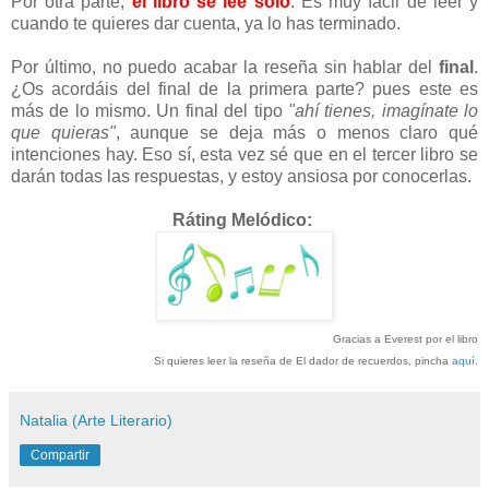
Por otra parte,
el libro se lee solo
. Es muy fácil de leer y
cuando te quieres dar cuenta, ya lo has terminado.
Por último, no puedo acabar la reseña sin hablar del
final
.
¿Os acordáis del final de la primera parte? pues este es
más de lo mismo. Un final del tipo
"ahí tienes, imagínate lo
que quieras"
, aunque se deja más o menos claro qué
intenciones hay. Eso sí, esta vez sé que en el tercer libro se
darán todas las respuestas, y estoy ansiosa por conocerlas.
Ráting Melódico:
Gracias a Everest por el libro
Si quieres leer la reseña de El dador de recuerdos, pincha
aquí
.
Natalia (Arte Literario)
Compartir