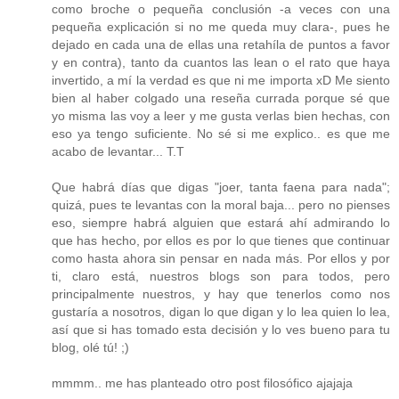
como broche o pequeña conclusión -a veces con una
pequeña explicación si no me queda muy clara-, pues he
dejado en cada una de ellas una retahíla de puntos a favor
y en contra), tanto da cuantos las lean o el rato que haya
invertido, a mí la verdad es que ni me importa xD Me siento
bien al haber colgado una reseña currada porque sé que
yo misma las voy a leer y me gusta verlas bien hechas, con
eso ya tengo suficiente. No sé si me explico.. es que me
acabo de levantar... T.T
Que habrá días que digas "joer, tanta faena para nada";
quizá, pues te levantas con la moral baja... pero no pienses
eso, siempre habrá alguien que estará ahí admirando lo
que has hecho, por ellos es por lo que tienes que continuar
como hasta ahora sin pensar en nada más. Por ellos y por
ti, claro está, nuestros blogs son para todos, pero
principalmente nuestros, y hay que tenerlos como nos
gustaría a nosotros, digan lo que digan y lo lea quien lo lea,
así que si has tomado esta decisión y lo ves bueno para tu
blog, olé tú! ;)
mmmm.. me has planteado otro post filosófico ajajaja