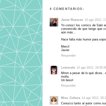
4 COMENTARIOS:
Javier Ruescas
14 ago 2012, 1
Yo conocí los comics de Saló en
convencido de que tengo que com
aún más...
Hace falta más humor para soport
Merci!
Javier
Responder
Lesincele
14 ago 2012, 18:05:0
Mmm a pesar de lo qué dices...no
moño.
Un beso!
Responder
Miss_Cultura
14 ago 2012, 20:
Conozco tanto al autor como sus