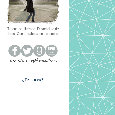
Traductora literaria. Devoradora de
libros. Con la cabeza en las nubes.
¿Te unes?