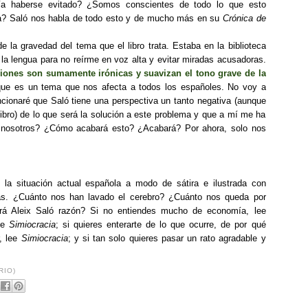
a haberse evitado? ¿Somos conscientes de todo lo que esto
iva? Saló nos habla de todo esto y de mucho más en su
Crónica de
de la gravedad del tema que el libro trata. Estaba en la biblioteca
 la lengua para no reírme en voz alta y evitar miradas acusadoras.
ones son sumamente irónicas y suavizan el tono grave de la
que es un tema que nos afecta a todos los españoles. No voy a
ncionaré que Saló tiene una perspectiva un tanto negativa (aunque
libro) de lo que será la solución a este problema y que a mí me ha
 nosotros? ¿Cómo acabará esto? ¿Acabará? Por ahora, solo nos
.
e la situación actual española a modo de sátira e ilustrada con
tas. ¿Cuánto nos han lavado el cerebro? ¿Cuánto nos queda por
drá Aleix Saló razón? Si no entiendes mucho de economía, lee
lee
Simiocracia
; si quieres enterarte de lo que ocurre, de por qué
r, lee
Simiocracia
; y si tan solo quieres pasar un rato agradable y
RIO)