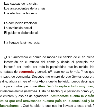
Las causas de la crisis.
Los antecedentes de la crisis.
Los efectos de la crisis.
La corrupción irracional.
La involución social.
El gobierno disfuncional.
Ha llegado la simiocracia.
¿Es
Simiocracia
el cómic de moda? He sabido de él en plena
inmersión en el mundo del cómic y desde el principio me
interesé por leerlo, por toda la popularidad que ha tenido. No
ue trataba de
economía
y pensé:
uff, esto no es lo mío
. Y es que
 ni papa de economía. Después me enteré de que
Simiocracia
era
 dije, ahora sí:
¡es el mío!
Ahora que lo he leído, puedo decir que
mía para tontos, pero que
Aleix Saló lo explica todo muy bien
,
 intelectualmente perezosa
. Esto ha hecho que personas como yo,
e enteren, y eso es de agradecer.
Simiocracia
cuenta la visión
ómica que está atravesando nuestro país en la actualidad y lo
lustraciones
. ¿Qué ha sido lo que nos ha llevado a esta crisis?