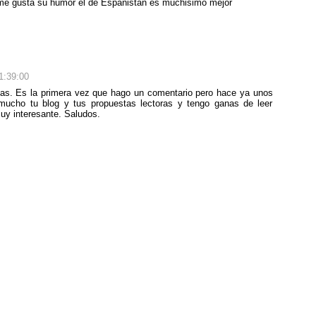
me gusta su humor el de Españistan es muchisimo mejor
1:39:00
tas. Es la primera vez que hago un comentario pero hace ya unos
ucho tu blog y tus propuestas lectoras y tengo ganas de leer
muy interesante. Saludos.