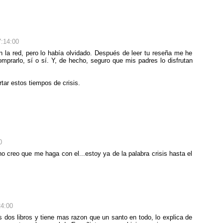
7:14:00
 la red, pero lo había olvidado. Después de leer tu reseña me he
prarlo, sí o sí. Y, de hecho, seguro que mis padres lo disfrutan
ar estos tiempos de crisis.
0
 creo que me haga con el...estoy ya de la palabra crisis hasta el
24:00
 dos libros y tiene mas razon que un santo en todo, lo explica de