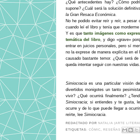
¿Qué antecedentes hay? ¿Cómo podrí
supone? ¿Cuál será la solución definit
la Gran Resaca Económica
.
No he podido evitar reír y reír, a pesar 
cuando leí el libro y tenía que morderme
Y es que
tanto imágenes como expresi
temática del libro
, y digo «grave» por
entrar en juicios personales, pero sí me
no la exprese de manera explícita en el 
causado bastante temor. ¿Qué será de
queda intentar seguir con nuestras vidas
Simiocracia
es una particular visión d
divertidos monigotes un tanto pesimis
vivir? ¿Qué ocurrirá finalmente? ¿Ten
Simiocracia
; si entiendes y te gusta, 
ocurre y de lo que puede llegar a ocurri
reírte, lee
Simiocracia
.
REDACTADO POR
NATALIA (ARTE LITERA
ETIQUETAS:
CÓMIC
,
RESEÑAS