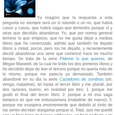
Ya imagino que la respuesta a esta
pregunta no siempre será un sí rotundo o un no, que habrá
casos y casos, que habrá sagas que terminéis porque sí y
otras que decidáis abandonar. Yo, que por norma general
termino lo que empiezo, que no me gusta dejar a medias
libros que he comenzado, admito que también he dejado
libros a mitad, pocos, pero los he dejado, y recientemente
decidí abandonar una serie que comencé hace no mucho
tiempo. Se trata de la serie
Pídeme lo que quieras
, de
Megan Maxwell, de la cual he leído los dos primeros libros y
he decidido dejar de leer el tercero porque no quería más de
lo mismo, porque me parecía ya demasiado. También
abandoné en su día la serie
Cazadores de sombras
(oh,
venga, matadme), leí hasta el tercer libro y me planté, por
dos razones, bueno, en realidad por tres: 1. porque me
gustó el final del tercer libro; 2. porque a mí esa saga
tampoco es que me entusiasmara (matadme de nuevo); 3.
porque me exaspera enormemente que debido al éxito de
las series decidan alargarlas porque sí. Total, que me quedé