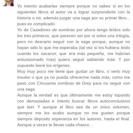
Yo intento acabarlas siempre porque no sabes si en los
siguientes libros el autor va a lograr sorprenderte con la
historia o no; además juzgar una saga por su primer libro...
pues es complicado.
Yo de
Cazadores de sombras
por ahora tengo leídos solo
los tres primeros, que parecen ser por si solos una trilogía,
pero no descarto seguir con la saga porque, aunque no
hayan sido lo que me esperaba (tal vez si los hubiera leído
cuando los sacaron, que era más pequeña, me habrían
entusiasmado más) quiero seguir sabiendo más. Y por
supuesto leeré los orígenes.
Muy muy poco me tiene que gustar un libro, o verlo muy
insulso o que ya no pueda ofrecerme nada más, como me
pasó con
Cincuenta sombras de Grey
para no seguir con
una saga.
Aunque la verdad es que últimamente me estoy topando
con demasiadas e intento buscar libros autoconclusivos
que leer. Y aunque el libro sea de un único volumen,
siempre me los acabo aunque no me gusten porque
siempre deposito esperanza en los autores, hasta el final.
Aunque a veces te llevas cada chasco...