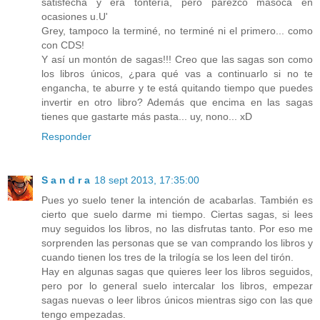
satisfecha y era tontería, pero parezco masoca en
ocasiones u.U'
Grey, tampoco la terminé, no terminé ni el primero... como
con CDS!
Y así un montón de sagas!!! Creo que las sagas son como
los libros únicos, ¿para qué vas a continuarlo si no te
engancha, te aburre y te está quitando tiempo que puedes
invertir en otro libro? Además que encima en las sagas
tienes que gastarte más pasta... uy, nono... xD
Responder
S a n d r a
18 sept 2013, 17:35:00
Pues yo suelo tener la intención de acabarlas. También es
cierto que suelo darme mi tiempo. Ciertas sagas, si lees
muy seguidos los libros, no las disfrutas tanto. Por eso me
sorprenden las personas que se van comprando los libros y
cuando tienen los tres de la trilogía se los leen del tirón.
Hay en algunas sagas que quieres leer los libros seguidos,
pero por lo general suelo intercalar los libros, empezar
sagas nuevas o leer libros únicos mientras sigo con las que
tengo empezadas.