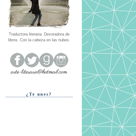
Traductora literaria. Devoradora de
libros. Con la cabeza en las nubes.
¿Te unes?