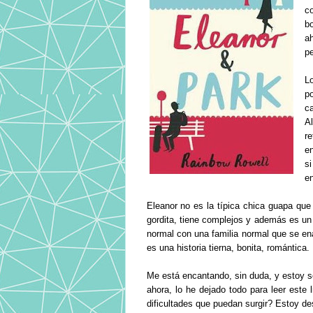
c
b
a
p
L
p
c
A
r
e
s
e
Eleanor no es la típica chica guapa que 
gordita, tiene complejos y además es un
normal con una familia normal que se e
es una historia tierna, bonita, romántica.
Me está encantando, sin duda, y estoy se
ahora, lo he dejado todo para leer este 
dificultades que puedan surgir? Estoy d