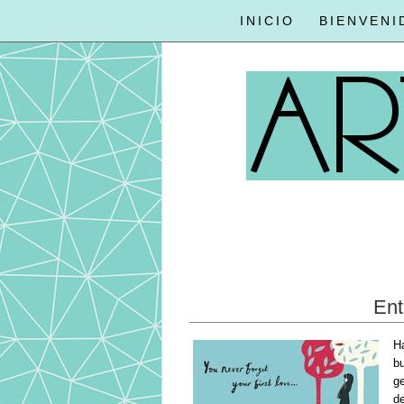
INICIO
BIENVENI
Ent
H
b
g
d