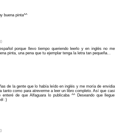
uy buena pinta^^
00
spañol porque llevo tiempo queriendo leerlo y en inglés no me
na pinta, una pena que tu ejemplar tenga la letra tan pequeña...
ñas de la gente que lo había leído en inglés y me moría de envidia
a tanto como para atreverme a leer un libro completo. Así que casi
e enteré de que Alfaguara lo publicaba ^^ Deseando que llegue
l :)
0