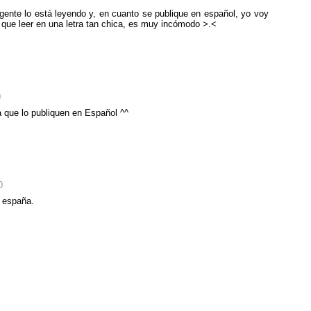
ente lo está leyendo y, en cuanto se publique en español, yo voy
 que leer en una letra tan chica, es muy incómodo >.<
0
a que lo publiquen en Español ^^
0
 españa.