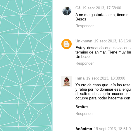
Gé
19 sept 2013, 17:58:00
A ne me gustaría leerlo, tiene m
Besos
Responder
Unknown
19 sept 2013, 18:16:
Estoy deseando que salga en e
termino de animar. Tiene muy bue
Un beso
Responder
Inma
19 sept 2013, 18:38:00
Yo era de esas que leía las rese
y rabia por no dominar esa lengu
di saltos de alegría cuando m
octubre para poder hacerme con é
Besitos.
Responder
Anónimo
19 sept 2013, 18:51:0