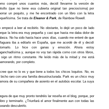
omo compré unos cuantos más, decidí llevarme la versión de
olsillo (que no tiene esa cubierta original tan preciosísima) por
horrar un poquito, y me he encontrado con un libro con la letra
equeñísima. Se trata de
Eleanor & Park
, de Rainbow Rowell.
o empecé a leer al recibirlo. No obstante, lo dejé un poco de lado
orque la letra era muy pequeña y casi que hasta me daba dolor de
abeza. No ha sido hasta hace unos días, cuando me enteré de que
lfaguara iba a editarlo en España, que me acordé de él y decidí
etomarlo. Lo hice con ganas y emoción. Ahora estoy
nganchadísima y, aunque no voy tan rápida como con otros libros,
i sigo un ritmo constante. He leído más de la mitad y me está
namorando, por completo.
cree que no lo es y que tiene a todos los chicos loquitos. No, es
 bicho raro con una familia desustructurada. Park es un chico muy
namora de su compañera de asiento en el autobús escolar. La suya
gura de que muy pronto tendréis lar reseña en el blog, porque, por
libro y terminarlo. ¿Triunfará el amor finalmente aun con todas las
eseando descubrirlo.