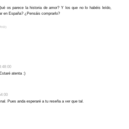
Qué os parece la historia de amor? Y los que no lo habéis leído,
car en España? ¿Pensáis comprarlo?
RIO)
3:48:00
Estaré atenta :)
54:00
inal. Pues anda esperaré a tu reseña a ver que tal.