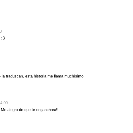
0
 :B
la traduzcan, esta historia me llama muchísimo.
34:00
 Me alegro de que te enganchara!!