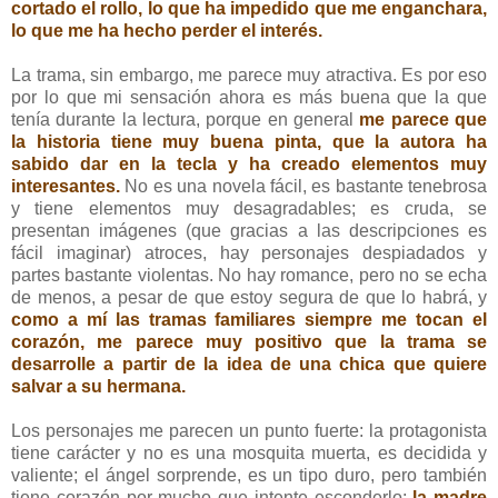
cortado el rollo, lo que ha impedido que me enganchara,
lo que me ha hecho perder el interés.
La trama, sin embargo, me parece muy atractiva. Es por eso
por lo que mi sensación ahora es más buena que la que
tenía durante la lectura, porque en general
me parece que
la historia tiene muy buena pinta, que la autora ha
sabido dar en la tecla y ha creado elementos muy
interesantes.
No es una novela fácil, es bastante tenebrosa
y tiene elementos muy desagradables; es cruda, se
presentan imágenes (que gracias a las descripciones es
fácil imaginar) atroces, hay personajes despiadados y
partes bastante violentas. No hay romance, pero no se echa
de menos, a pesar de que estoy segura de que lo habrá, y
como a mí las tramas familiares siempre me tocan el
corazón, me parece muy positivo que la trama se
desarrolle a partir de la idea de una chica que quiere
salvar a su hermana.
Los personajes me parecen un punto fuerte: la protagonista
tiene carácter y no es una mosquita muerta, es decidida y
valiente; el ángel sorprende, es un tipo duro, pero también
tiene corazón por mucho que intente esconderlo;
la madre