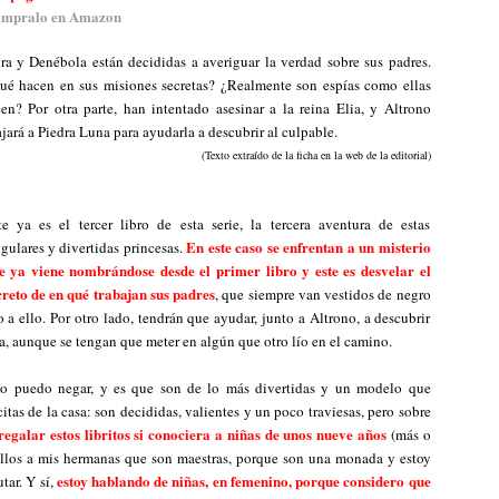
mpralo en Amazon
ra y Denébola están decididas a averiguar la verdad sobre sus padres.
ué hacen en sus misiones secretas? ¿Realmente son espías como ellas
een? Por otra parte, han intentado asesinar a la reina Elia, y Altrono
ajará a Piedra Luna para ayudarla a descubrir al culpable.
(Texto extraído de la ficha en la web de la editorial)
te ya es el tercer libro de esta serie, la tercera aventura de estas
En este caso se enfrentan a un misterio
ngulares y divertidas princesas.
e ya viene nombrándose desde el primer libro y este es desvelar el
creto de en qué trabajan sus padres
, que siempre van vestidos de negro
 a ello. Por otro lado, tendrán que ayudar, junto a Altrono, a descubrir
ia, aunque se tengan que meter en algún que otro lío en el camino.
 lo puedo negar, y es que son de lo más divertidas y un modelo que
tas de la casa: son decididas, valientes y un poco traviesas, pero sobre
galar estos libritos si conociera a niñas de unos nueve años
(más o
 ellos a mis hermanas que son maestras, porque son una monada y estoy
estoy hablando de niñas, en femenino, porque considero que
tar. Y sí,