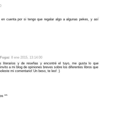
0
 en cuenta por si tengo que regalar algo a algunas pekes, y así
 Fugaz
8 ene 2015, 13:14:00
 literarios y de reseñas y encontré el tuyo, me gusta lo que
nvito a mi blog de opiniones breves sobre los diferentes libros que
leste mi comentario! Un beso, te leo! :)
ros ^^