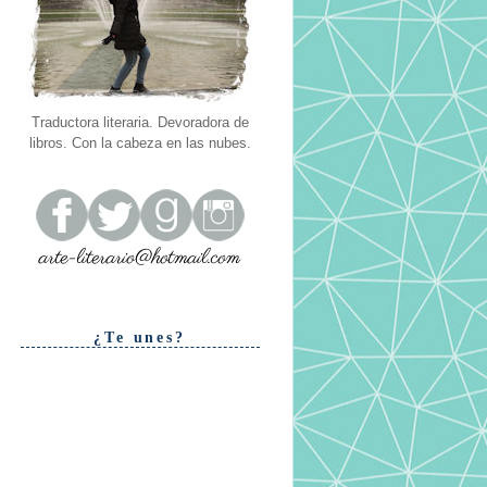
Traductora literaria. Devoradora de
libros. Con la cabeza en las nubes.
¿Te unes?