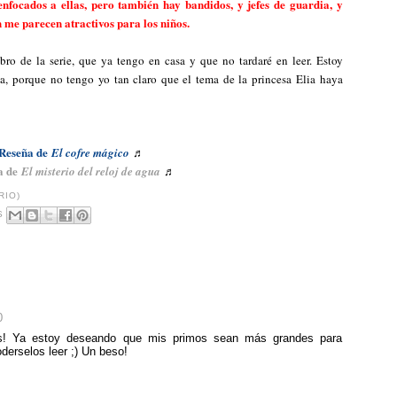
enfocados a ellas, pero también hay bandidos, y jefes de guardia, y
 me parecen atractivos para los niños.
bro de la serie, que ya tengo en casa y que no tardaré en leer. Estoy
ia, porque no tengo yo tan claro que el tema de la princesa Elia haya
Reseña de
♬
El cofre mágico
a de
♬
E
l misterio del reloj de agua
RIO)
S
0
ros! Ya estoy deseando que mis primos sean más grandes para
oderselos leer ;) Un beso!