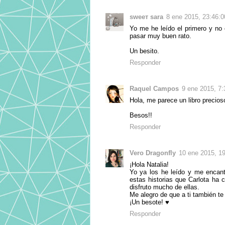
ѕweeт ѕara
8 ene 2015, 23:46:0
Yo me he leído el primero y no 
pasar muy buen rato.
Un besito.
Responder
Raquel Campos
9 ene 2015, 7:
Hola, me parece un libro precioso
Besos!!
Responder
Vero Dragonfly
10 ene 2015, 19
¡Hola Natalia!
Yo ya los he leído y me encant
estas historias que Carlota ha 
disfruto mucho de ellas.
Me alegro de que a ti también te
¡Un besote! ♥︎
Responder