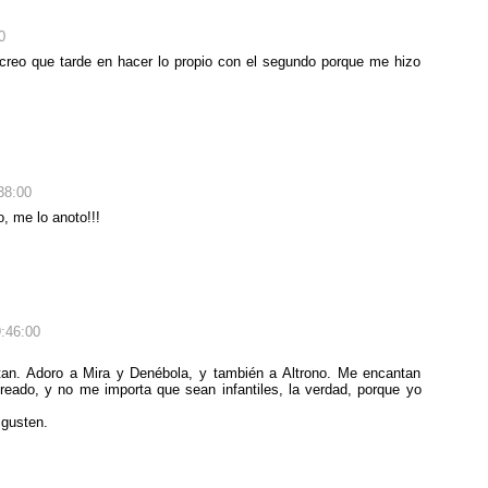
0
creo que tarde en hacer lo propio con el segundo porque me hizo
38:00
, me lo anoto!!!
:46:00
an. Adoro a Mira y Denébola, y también a Altrono. Me encantan
creado, y no me importa que sean infantiles, la verdad, porque yo
 gusten.