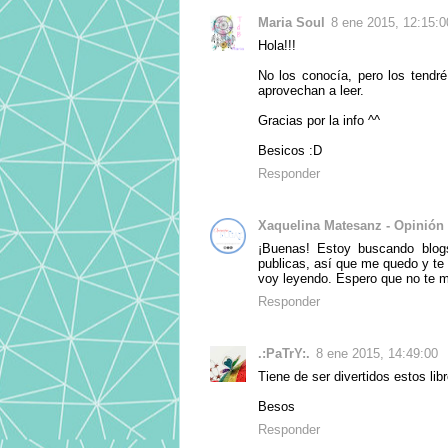
Maria Soul
8 ene 2015, 12:15:0
Hola!!!
No los conocía, pero los tendré
aprovechan a leer.
Gracias por la info ^^
Besicos :D
Responder
Xaquelina Matesanz - Opinión
¡Buenas! Estoy buscando blogs
publicas, así que me quedo y te i
voy leyendo. Espero que no te mo
Responder
.:PaTrY:.
8 ene 2015, 14:49:00
Tiene de ser divertidos estos lib
Besos
Responder