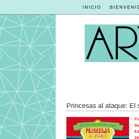
INICIO
BIENVENI
Princesas al ataque: El 
Pr
Il
Ed
20