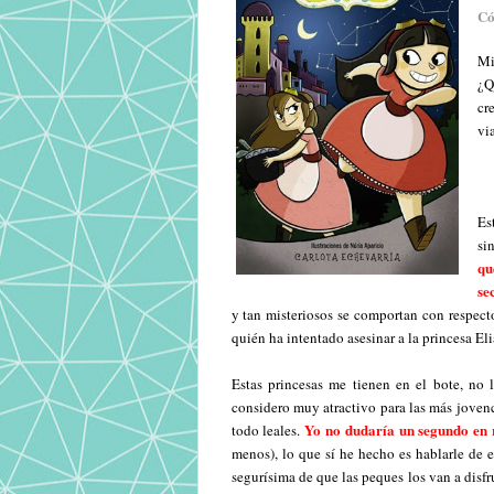
Có
Mi
¿Q
cr
vi
Es
si
qu
se
y tan misteriosos se comportan con respecto
quién ha intentado asesinar a la princesa El
Estas princesas me tienen en el bote, no
considero muy atractivo para las más jovenci
Yo no dudaría un segundo en re
todo leales.
menos), lo que sí he hecho es hablarle de
segurísima de que las peques los van a disfru