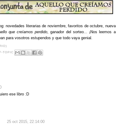
g: novedades literarias de noviembre, favoritos de octubre, nueva
ello que creíamos perdido
, ganador del sorteo... ¡Nos leemos a
sean para vosotros estupendos y que todo vaya genial.
RIO)
F-TOPIC
0
iero ese libro :D
25 oct 2015, 22:14:00