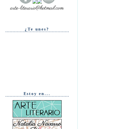
¿Te unes?
Estoy en...