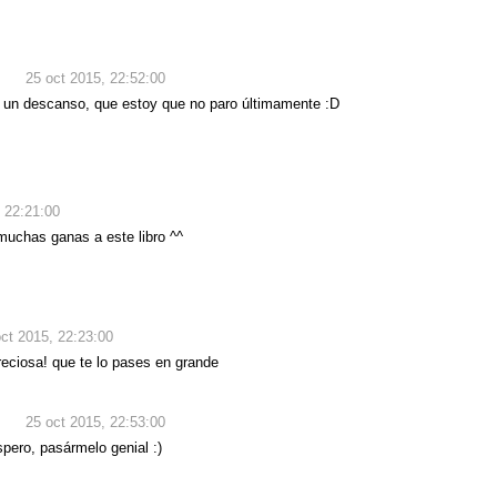
25 oct 2015, 22:52:00
e un descanso, que estoy que no paro últimamente :D
 22:21:00
muchas ganas a este libro ^^
oct 2015, 22:23:00
preciosa! que te lo pases en grande
25 oct 2015, 22:53:00
pero, pasármelo genial :)