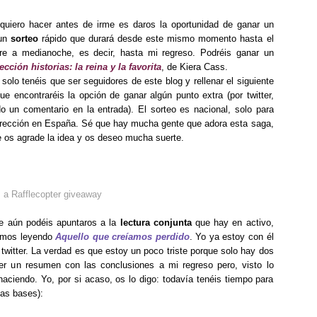
quiero hacer antes de irme es daros la oportunidad de ganar un
 un
sorteo
rápido que durará desde este mismo momento hasta el
re a medianoche, es decir, hasta mi regreso. Podréis ganar un
ección historias: la reina y la favorita
, de Kiera Cass.
 solo tenéis que ser seguidores de este blog y rellenar el siguiente
que encontraréis la opción de ganar algún punto extra (por twitter,
o un comentario en la entrada). El sorteo es nacional, solo para
irección en España. Sé que hay mucha gente que adora esta saga,
e os agrade la idea y os deseo mucha suerte.
a Rafflecopter giveaway
ue aún podéis apuntaros a la
lectura conjunta
que hay en activo,
tamos leyendo
Aquello que creíamos perdido
. Yo ya estoy con él
witter. La verdad es que estoy un poco triste porque solo hay dos
 un resumen con las conclusiones a mi regreso pero, visto lo
haciendo. Yo, por si acaso, os lo digo: todavía tenéis tiempo para
las bases):