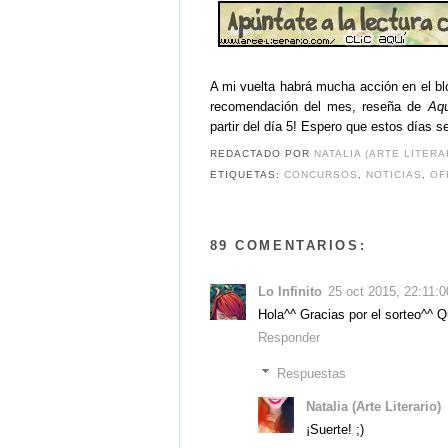
A mi vuelta habrá mucha acción en el blo
recomendación del mes, reseña de
Aqu
partir del día 5! Espero que estos días 
REDACTADO POR
NATALIA (ARTE LITERA
ETIQUETAS:
CONCURSOS
,
NOTICIAS
,
OF
89 COMENTARIOS:
Lo Infinito
25 oct 2015, 22:11:0
Hola^^ Gracias por el sorteo^^ Qu
Responder
Respuestas
Natalia (Arte Literario)
¡Suerte! ;)