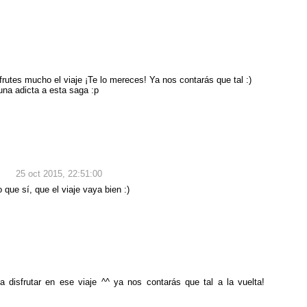
frutes mucho el viaje ¡Te lo mereces! Ya nos contarás que tal :)
una adicta a esta saga :p
25 oct 2015, 22:51:00
que sí, que el viaje vaya bien :)
disfrutar en ese viaje ^^ ya nos contarás que tal a la vuelta!