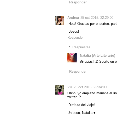
Responder
Andrea
25 oct 2015, 22:29:00
¡Hola! Gracias por el sorteo, part
¡Besos!
Responder
Respuestas
Natalia (Arte Literario)
¡Gracias! :D Suerte en e
Responder
Vir
25 oct 2015, 22:34:00
Ohhh, yo empiezo mañana el libr
twitter :P
¡Disfruta del viaje!
Un beso, Natalia ♥