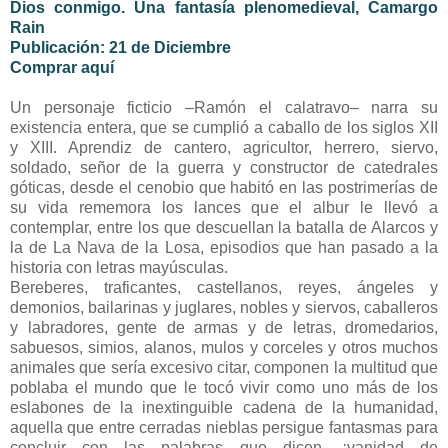
Dios conmigo. Una fantasía plenomedieval, Camargo
Rain
Publicación: 21 de Diciembre
Comprar aquí
Un personaje ficticio –Ramón el calatravo– narra su
existencia entera, que se cumplió a caballo de los siglos XII
y XIII. Aprendiz de cantero, agricultor, herrero, siervo,
soldado, señor de la guerra y constructor de catedrales
góticas, desde el cenobio que habitó en las postrimerías de
su vida rememora los lances que el albur le llevó a
contemplar, entre los que descuellan la batalla de Alarcos y
la de La Nava de la Losa, episodios que han pasado a la
historia con letras mayúsculas.
Bereberes, traficantes, castellanos, reyes, ángeles y
demonios, bailarinas y juglares, nobles y siervos, caballeros
y labradores, gente de armas y de letras, dromedarios,
sabuesos, simios, alanos, mulos y corceles y otros muchos
animales que sería excesivo citar, componen la multitud que
poblaba el mundo que le tocó vivir como uno más de los
eslabones de la inextinguible cadena de la humanidad,
aquella que entre cerradas nieblas persigue fantasmas para
concluir con las palabras que dicen, ¡vanidad de