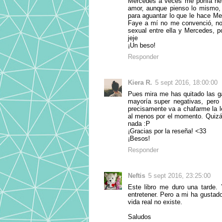
Mercedes a veces me ponía ner
amor, aunque pienso lo mismo, 
para aguantar lo que le hace Me
Faye a mí no me convenció, no te
sexual entre ella y Mercedes, p
jeje
¡Un beso!
Responder
Kiera R.
5 sept 2016, 18:00:00
Pues mira me has quitado las g
mayoría super negativas, pero 
precisamente va a chafarme la le
al menos por el momento. Quizá 
nada :P
¡Gracias por la reseña! <33
¡Besos!
Responder
Neftis
5 sept 2016, 23:25:00
Este libro me duro una tarde.
entretener. Pero a mi ha gustad
vida real no existe.
Saludos