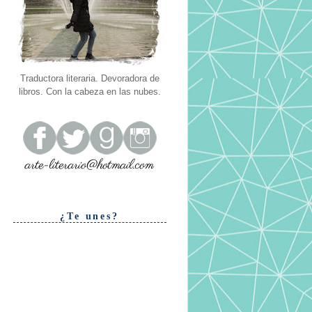
Traductora literaria. Devoradora de
libros. Con la cabeza en las nubes.
¿Te unes?