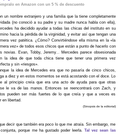
ómpralo en Amazon con un 5 % de descuento
n un nombre extranjero y una familia que la tiene completamente
vidada (no conoció a su padre y su madre nunca habla con ella),
rcedes ha decidido ayudar a todas las chicas del instituto en su
mino hacia la pérdida de la virginidad, y evitar así que tengan una
imera vez patética. ¿Cómo? Convirtiéndose ella misma en la «la
imera vez» de todos esos chicos que están a punto de hacerlo con
s novias. Evan, Tobby, Jeremy... Mercedes parece obsesionada
n la idea de que toda chica tiene que tener una primera vez
rfecta y sin «riesgos».
nque la idea de Mercedes era que no pasaría de cinco chicos,
ega a diez y en estos momentos se está acostando con el doce. Lo
e al principio creía que era una acto de ayuda para que otras
ó, se le va de las manos. Entonces se reencontrará con Zach, y
ntos pueden ser más fuertes de lo que creía y que a veces es
 en libertad.
(Sinopsis de la editorial)
que decir que también era poco lo que me atraía. Sin embargo, me
ra conjunta, porque me ha gustado poder leerla.
Tal vez sean las