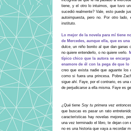
tiene, y el otro lo intuimos, que tuvo
sucedió realmente? Vale, esto puede jus
autoimpuesta, pero no. Por otro lado, 
instituto.
Lo mejor de la novela para mí tiene n
de Mercedes, aunque ella, que es una
dulce, un niño bonito al que dan ganas d
no quiere entenderlo, o no quiere verlo.
M
típico chico que la autora se encarga
enamore de él con la pega de que lo h
creo que exista nadie que aguante los 
como si fuera una princesa. Pobre Zac
sigue ahí. Faye, por el contrario, es un
de perjudicarse a ella misma. Faye es ge
¿Qué tiene
Soy tu primera vez entonce
que buscas es pasar un rato entretenido
características hay novelas mejores, p
una vez terminado el libro, te dejan con
no es una historia que vaya a recordar 