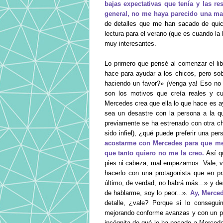
bajas expectativas que tenía y las 
general, no me haya parecido una mal
de detalles que me han sacado de quici
lectura para el verano (que es cuando la 
muy interesantes.
Lo primero que pensé al comenzar el li
hace para ayudar a los chicos, pero so
haciendo un favor?» ¡Venga ya! Eso no m
son los motivos que creía reales y cu
Mercedes crea que ella lo que hace es ay
sea un desastre con la persona a la q
previamente se ha estrenado con otra c
sido infiel), ¿qué puede preferir una pe
acostarme con Mercedes para que me 
que tanto quiero no me la creo.
Así qu
pies ni cabeza, mal empezamos. Vale, va
hacerlo con una protagonista que en pr
último, de verdad, no habrá más...» y 
de hablarme, soy lo peor...».
Ay, Merced
detalle, ¿vale? Porque si lo consegu
mejorando conforme avanzas y con un par
incógnita de qué le ha pasado a Mercede