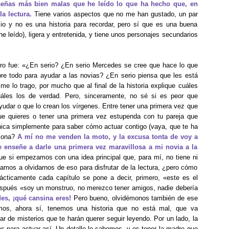
reseñas más bien malas que he leído lo que ha hecho que, en
a lectura.
Tiene varios aspectos que no me han gustado, un par
o y no es una historia para recordar, pero sí que es una buena
he leído), ligera y entretenida, y tiene unos personajes secundarios
bro fue: «¿En serio? ¿En serio Mercedes se cree que hace lo que
bre todo para ayudar a las novias? ¿En serio piensa que les está
e lo trago, por mucho que al final de la historia explique cuáles
áles los de verdad. Pero, sinceramente, no sé si es peor que
udar o que lo crean los vírgenes. Entre tener una primera vez que
ue quieres o tener una primera vez estupenda con tu pareja que
hica simplemente para saber cómo actuar contigo (vaya, que te ha
rsona?
A mí no me venden la moto, y la excusa tonta de voy a
enseñe a darle una primera vez maravillosa a mi novia a la
e si empezamos con una idea principal que, para mí, no tiene ni
mos a olvidarnos de eso para disfrutar de la lectura, ¿pero cómo
ácticamente cada capítulo se pone a decir, primero, «este es el
después «soy un monstruo, no merezco tener amigos, nadie debería
es, ¡qué cansina eres!
Pero bueno, olvidémonos también de ese
imos, ahora sí, tenemos una historia que no está mal, que va
 de misterios que te harán querer seguir leyendo. Por un lado, la
s para actuar así. Un detalle lo sabemos, y es tener la madre que