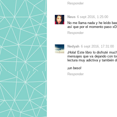
Responder
Neus
6 sept 2016, 1:25:00
No me llama nada y he leído bas
así que por el momento paso xD
Responder
Nedyah
6 sept 2016, 17:31:00
¡Hola! Este libro lo disfruté muc
mensajes que va dejando con tod
lectura muy adictiva y también d
¡un beso!
Responder