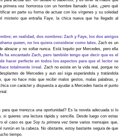
 una primera vez horrorosa con un hombre llamado Luke, ¿pero qué
tificar en parte su forma de actuar con los vírgenes y su soledad
el misterio que entraña Faye, la chica nueva que ha llegado al
ombre; en realidad, dos nombres: Zach y Faye, los dos amigos
drama queen
, no los quiera considerar como tales.
Zach es un
e abrazar y no soltar nunca. Está loquito por Mercedes, pero ella
e ha encantado Zach, pero también tengo que decir que es el
 de hacer perfecto en todos los aspectos para que el lector se
ace totalmente irreal.
Zach no existe en la vida real, porque no
desplantes de Mercedes y aun así siga esperándola y tratándola
h, que no hace más que recibir malos gestos, malas palabras, y
a chica con carácter y dispuesta a ayudar a Mercedes hasta el punto
nial.
s
para que merezca una oportunidad? Es la novela adecuada si lo
, si quieres una lectura rápida y sencilla. Desde luego con estas
ero el caso es que
Soy tu primera vez
tiene varios mensajes que,
 el runrún en la cabeza. No obstante, estoy bastante segura de que
mucho tiempo.