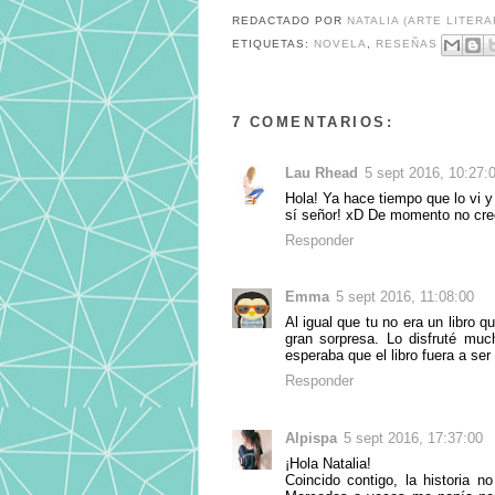
REDACTADO POR
NATALIA (ARTE LITERA
ETIQUETAS:
NOVELA
,
RESEÑAS
7 COMENTARIOS:
Lau Rhead
5 sept 2016, 10:27:
Hola! Ya hace tiempo que lo vi 
sí señor! xD De momento no creo 
Responder
Emma
5 sept 2016, 11:08:00
Al igual que tu no era un libro 
gran sorpresa. Lo disfruté mu
esperaba que el libro fuera a ser
Responder
Alpispa
5 sept 2016, 17:37:00
¡Hola Natalia!
Coincido contigo, la historia n