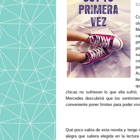
C
Co
ol
Me
ca
pr
pr
su
co
pe
Au
ll
qu
chicas no sufriesen lo que ella sufri
Mercedes descubrirá que los sentimie
conveniente poner límites para poder vivir
Qué poco sabía de esta novela y tengo 
alegra que saliera elegida en la lectu