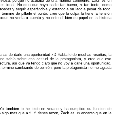
viosa, porque no actuaba de una manera coherente. Zach es un
es irreal. No creo que haya nadie tan bueno, ni tan tonto, como
rcedes y seguir esperándola y estando a su lado a pesar de todo.
rminé de pillarle el punto, creo que la culpa la tiene la tensión
orque no venía a cuento y no entendí bien su papel en la historia
anas de darle una oportunidad xD Había leído muchas reseñas, la
no sabía sobre esa actitud de la protagonista, y creo que eso
ctura, así que ya tengo claro que no voy a darle una oportunidad,
termine cambiando de opinión, pero la protagonista no me agrada
 Yo tambien lo he leido en verano y ha cumplido su funcion de
o algo mas que a ti. Y tienes razon, Zach es un encanto que en la