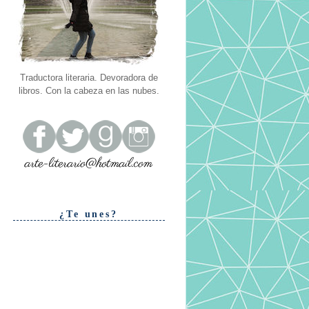
Traductora literaria. Devoradora de
libros. Con la cabeza en las nubes.
¿Te unes?