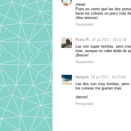
¡Hola!
Pues es cierto que las dos port
tiene los colores un poco más ll
¡Nos leemos!
Responder
Kiera R.
18 jul 2017, 19:11:00
Las son super bonitas, pero cre
más, aunque no cabe duda de que
¡Besos!
Responder
Nedyah
19 jul 2017, 18:23:00
Las dos son muy bonitas, pero c
los colores me gustan más.
¡besos!
Responder