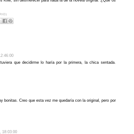
s Kiwi, sin desmerecer para nada la de la novela original. ¿Qué os
RIO)
12:46:00
uviera que decidirme lo haría por la primera, la chica sentada.
muy bonitas. Creo que esta vez me quedaría con la original, pero por
, 18:03:00