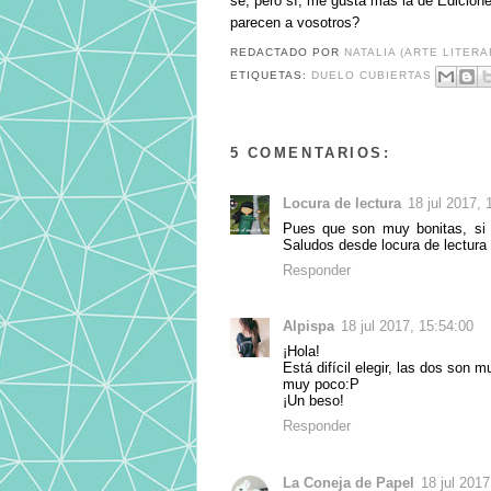
sé, pero sí, me gusta más la de Edicione
parecen a vosotros?
REDACTADO POR
NATALIA (ARTE LITERA
ETIQUETAS:
DUELO CUBIERTAS
5 COMENTARIOS:
Locura de lectura
18 jul 2017, 
Pues que son muy bonitas, si t
Saludos desde locura de lectura
Responder
Alpispa
18 jul 2017, 15:54:00
¡Hola!
Está difícil elegir, las dos son 
muy poco:P
¡Un beso!
Responder
La Coneja de Papel
18 jul 2017