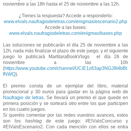
noviembre a las 18h hasta el 25 de noviembre a las 12h.
¿Tienes la respuesta? Accede a responderlo:
www.elvals.naufragiodeletras.com/enigmas/escenario2.php
Accede a las bases:
www.elvals.naufragiodeletras.com/enigmas/bases.php
Las soluciones se publicarán el día 25 de noviembre a las
12h, nada más finalizar el plazo de este juego, y el siguiente
juego lo publicará MartitaraBookVlogs el día 26 de
noviembre a las 10h
(
https://www.youtube.com/channel/UCiE1z63ap3NGJ9I4bBt
fNWQ
).
El premio consta de un ejemplar del libro, material
promocional y 30 euros para gastar en la página web de
Naufragio de letras
. Se llevará un premio el que quede en
primera posición y se sorteará otro entre los que participen
en los cuatro juegos.
Si queréis comentar por las redes vuestros avances, estos
son los
hashtag
de este juego: #ElValsConcurso y
#ElValsEscenario2. Con cada mención con ellos se entra