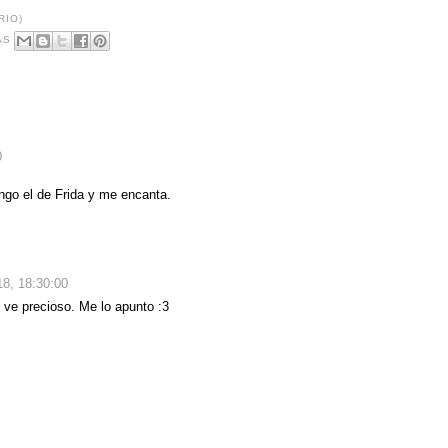
RIO)
AS
0
ngo el de Frida y me encanta.
18, 18:30:00
e ve precioso. Me lo apunto :3