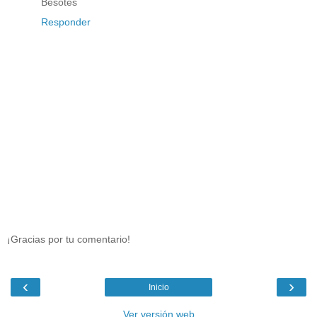
Besotes
Responder
¡Gracias por tu comentario!
‹
›
Inicio
Ver versión web