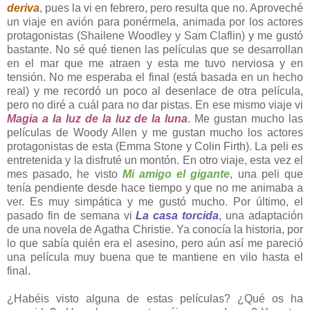
deriva
, pues la vi en febrero, pero resulta que no. Aproveché
un viaje en avión para ponérmela, animada por los actores
protagonistas (Shailene Woodley y Sam Claflin) y me gustó
bastante. No sé qué tienen las películas que se desarrollan
en el mar que me atraen y esta me tuvo nerviosa y en
tensión. No me esperaba el final (está basada en un hecho
real) y me recordó un poco al desenlace de otra película,
pero no diré a cuál para no dar pistas. En ese mismo viaje vi
Magia a la luz de la luz de la luna
. Me gustan mucho las
películas de Woody Allen y me gustan mucho los actores
protagonistas de esta (Emma Stone y Colin Firth). La peli es
entretenida y la disfruté un montón. En otro viaje, esta vez el
mes pasado, he visto
Mi amigo el gigante
, una peli que
tenía pendiente desde hace tiempo y que no me animaba a
ver. Es muy simpática y me gustó mucho. Por último, el
pasado fin de semana vi
La casa torcida
, una adaptación
de una novela de Agatha Christie. Ya conocía la historia, por
lo que sabía quién era el asesino, pero aún así me pareció
una película muy buena que te mantiene en vilo hasta el
final.
¿Habéis visto alguna de estas películas? ¿Qué os ha