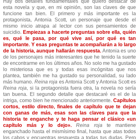
Hay dos detalles fundamentales que quiero destacar de
esta novela y que, en mi opinión, son las claves de que
funcione tan bien. El primero y más importante es la
protagonista, Antonia Scott, un personaje que desde el
mismo inicio atrapa al lector con sus pensamientos de
suicidio.
Empiezas a hacerte preguntas sobre ella, quién
es, qué le pasa, por qué vive así, por qué es tan
importante. Y esas preguntas te acompañarán a lo largo
de la historia, aunque hallarán respuesta.
Antonia es uno
de los personajes más interesantes que he tenido la suerte
de encontrarme en los últimos años. No solo me ha gustado
lo misteriosa que es y todas esas incógnitas que nos
plantea, también me ha gustado su personalidad, su lado
más humano.
Reina roja
es Antonia Scott y Antonia Scott es
Reina roja
, si la protagonista fuera otra, la novela no sería
tan buena. El segundo detalle que destacaré es el de la
intriga, como bien he mencionado anteriormente.
Capítulos
cortos, estilo directo, finales de capítulo que te dejan
con ganas de más, esas son las claves para que la
historia te enganche y te haga pensar el clásico «un
capítulo más y lo dejo».
Reina roja
te mantiene
enganchado hasta el mismísimo final, hasta que atas todos
los cabos y encuentras respuesta a todas tus dudas. Pero