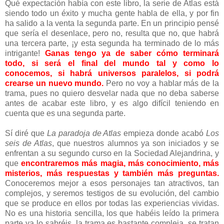
Qué expectación había con este libro, la serie de Atlas está
siendo todo un éxito y mucha gente habla de ella, y por fin
ha salido a la venta la segunda parte. En un principio pensé
que sería el desenlace, pero no, resulta que no, que habrá
una tercera parte, ¡y esta segunda ha terminado de lo más
intrigante!
Ganas tengo ya de saber cómo terminará
todo, si será el final del mundo tal y como lo
conocemos, si habrá universos paralelos, si podrá
crearse un nuevo mundo.
Pero no voy a hablar más de la
trama, pues no quiero desvelar nada que no deba saberse
antes de acabar este libro, y es algo difícil teniendo en
cuenta que es una segunda parte.
Sí diré que
La paradoja de Atlas
empieza donde acabó
Los
seis de Atlas
, que nuestros alumnos ya son iniciados y se
enfrentan a su segundo curso en la Sociedad Alejandrina, y
que
encontraremos más magia, más conocimiento, más
misterios, más respuestas y también más preguntas.
Conoceremos mejor a esos personajes tan atractivos, tan
complejos, y seremos testigos de su evolución, del cambio
que se produce en ellos por todas las experiencias vividas.
No es una historia sencilla, los que habéis leído la primera
parte ya lo sabréis, la trama es bastante compleja, se tratan