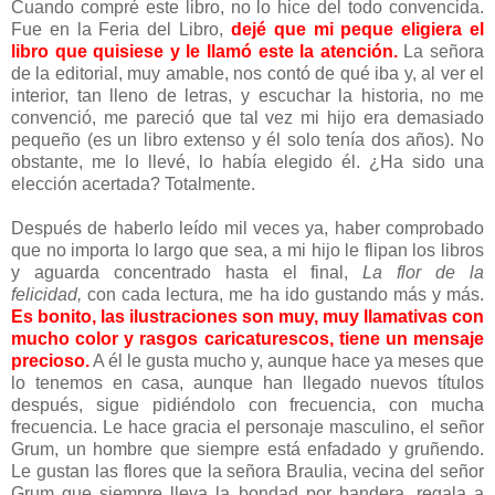
Cuando compré este libro, no lo hice del todo convencida.
Fue en la Feria del Libro,
dejé que mi peque eligiera el
libro que quisiese y le llamó este la atención.
La señora
de la editorial, muy amable, nos contó de qué iba y, al ver el
interior, tan lleno de letras, y escuchar la historia, no me
convenció, me pareció que tal vez mi hijo era demasiado
pequeño (es un libro extenso y él solo tenía dos años). No
obstante, me lo llevé, lo había elegido él. ¿Ha sido una
elección acertada? Totalmente.
Después de haberlo leído mil veces ya, haber comprobado
que no importa lo largo que sea, a mi hijo le flipan los libros
y aguarda concentrado hasta el final,
La flor de la
felicidad,
con cada lectura, me ha ido gustando más y más.
Es bonito, las ilustraciones son muy, muy llamativas con
mucho color y rasgos caricaturescos, tiene un mensaje
precioso.
A él le gusta mucho y, aunque hace ya meses que
lo tenemos en casa, aunque han llegado nuevos títulos
después, sigue pidiéndolo con frecuencia, con mucha
frecuencia. Le hace gracia el personaje masculino, el señor
Grum, un hombre que siempre está enfadado y gruñendo.
Le gustan las flores que la señora Braulia, vecina del señor
Grum que siempre lleva la bondad por bandera, regala a