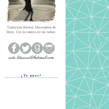
Traductora literaria. Devoradora de
libros. Con la cabeza en las nubes.
¿Te unes?