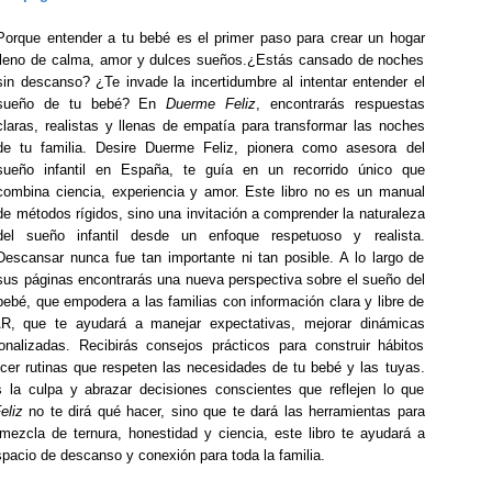
Porque entender a tu bebé es el primer paso para crear un hogar
lleno de calma, amor y dulces sueños.¿Estás cansado de noches
sin descanso? ¿Te invade la incertidumbre al intentar entender el
sueño de tu bebé? En
Duerme Feliz
, encontrarás respuestas
claras, realistas y llenas de empatía para transformar las noches
de tu familia. Desire Duerme Feliz, pionera como asesora del
sueño infantil en España, te guía en un recorrido único que
combina ciencia, experiencia y amor. Este libro no es un manual
de métodos rígidos, sino una invitación a comprender la naturaleza
del sueño infantil desde un enfoque respetuoso y realista.
Descansar nunca fue tan importante ni tan posible. A lo largo de
sus páginas encontrarás una nueva perspectiva sobre el sueño del
bebé, que empodera a las familias con información clara y libre de
R, que te ayudará a manejar expectativas, mejorar dinámicas
nalizadas. Recibirás consejos prácticos para construir hábitos
ecer rutinas que respeten las necesidades de tu bebé y las tuyas.
 la culpa y abrazar decisiones conscientes que reflejen lo que
eliz
no te dirá qué hacer, sino que te dará las herramientas para
mezcla de ternura, honestidad y ciencia, este libro te ayudará a
pacio de descanso y conexión para toda la familia.