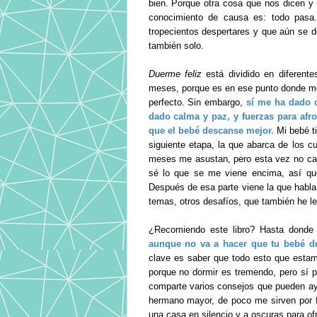
bien. Porque otra cosa que nos dicen y
conocimiento de causa es: todo pasa
tropecientos despertares y que aún se de
también solo.
Duerme feliz
está dividido en diferente
meses, porque es en ese punto donde me
perfecto. Sin embargo,
sí me ha dado c
dado calma y paz, y fuerzas para afro
que el bebé descanse mejor.
Mi bebé ti
siguiente etapa, la que abarca de los 
meses me asustan, pero esta vez no cae
sé lo que se me viene encima, así que
Después de esa parte viene la que habla 
temas, otros desafíos, que también he l
¿Recomiendo este libro? Hasta donde
aunque no va a hacer que tu bebé due
clave es saber que todo esto que esta
porque no dormir es tremendo, pero sí p
comparte varios consejos que pueden ay
hermano mayor, de poco me sirven por fa
una casa en silencio y a oscuras para of