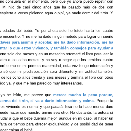
 no consuela en el momento, pero que yo ahora puedo repetir con
. Mi hijo de casi cinco años que ha pasado más de dos con
spierta a veces pidiendo agua o pipí, ya suele dormir del tirón. Y
s edades del bebé. Yo por ahora solo he leído hasta los cuatro
 encuentro. Y no me ha dado ningún método para lograr un sueño
laves para asumir y aceptar, me ha dado información, me ha
ntar lo que estoy viviendo, y también consejos para ayudar a
ene solo dos meses y en un mesecito retomaré el libro para leer la
cuatro a los ocho meses, y no voy a negar que los temidos cuatro
ré como en mi primera maternidad, esta vez tengo información y
 sé que mi predisposición será diferente y mi actitud también.
de los ocho a los treinta y seis meses y termina el libro con otros
eído ya, y que me han parecido muy interesantes.
 yo he leído, me parece que
merece mucho la pena porque,
rma del tirón, sí va a darte información y calma.
Porque la
mos viviendo es normal y que pasará. Eso no lo hace menos duro
uede hacer que nuestro ánimo sea otro. No obstante, la autora sí
udar a que el bebé duerma mejor, aunque en mi caso, al haber un
lta de tiempo para ofrecer exclusividad y de posibilidad de tener
recer calma al bebé.