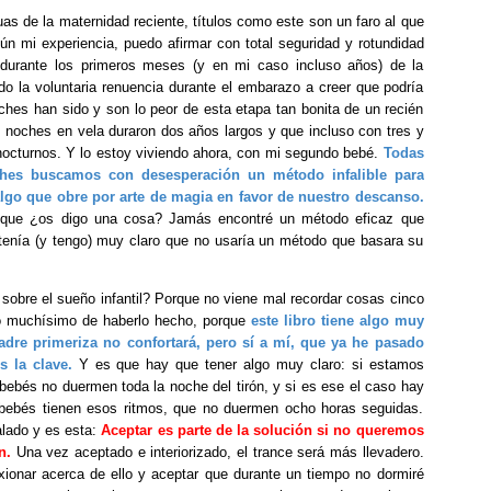
s de la maternidad reciente, títulos como este son un faro al que
n mi experiencia, puedo afirmar con total seguridad y rotundidad
durante los primeros meses (y en mi caso incluso años) de la
do la voluntaria renuencia durante el embarazo a creer que podría
ches han sido y son lo peor de esta etapa tan bonita de un recién
s noches en vela duraron dos años largos y que incluso con tres y
nocturnos. Y lo estoy viviendo ahora, con mi segundo bebé.
Todas
es buscamos con desesperación un método infalible para
lgo que obre por arte de magia en favor de nuestro descanso.
unque ¿os digo una cosa? Jamás encontré un método eficaz que
 tenía (y tengo) muy claro que no usaría un método que basara su
sobre el sueño infantil? Porque no viene mal recordar cosas cinco
 muchísimo de haberlo hecho, porque
este libro tiene algo muy
dre primeriza no confortará, pero sí a mí, que ya he pasado
s la clave.
Y es que hay que tener algo muy claro: si estamos
bebés no duermen toda la noche del tirón, y si es ese el caso hay
 bebés tienen esos ritmos, que no duermen ocho horas seguidas.
alado y es esta:
Aceptar es parte de la solución si no queremos
n.
Una vez aceptado e interiorizado, el trance será más llevadero.
xionar acerca de ello y aceptar que durante un tiempo no dormiré