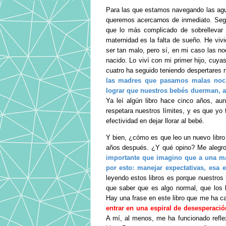
Para las que estamos navegando las agua
queremos acercarnos de inmediato. Segú
que lo más complicado de sobrellevar 
maternidad es la falta de sueño. He vivi
ser tan malo, pero sí, en mi caso las no
nacido. Lo viví con mi primer hijo, cuya
cuatro ha seguido teniendo despertares 
las madres que pasamos malas noch
lograr que nuestros bebés duerman, a
Ya leí algún libro hace cinco años, a
respetara nuestros límites, y es que yo
efectividad en dejar llorar al bebé.
Y bien, ¿cómo es que leo un nuevo libro 
años después. ¿Y qué opino? Me alegro
importante que imagino que a una ma
por esto: manejar expectativas, esa e
leyendo estos libros es porque nuestros 
que saber que es algo normal, que los
Hay una frase en este libro que me ha c
entrar en una espiral de desesperació
A mí, al menos, me ha funcionado refle