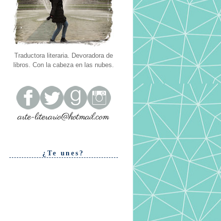
Traductora literaria. Devoradora de
libros. Con la cabeza en las nubes.
¿Te unes?