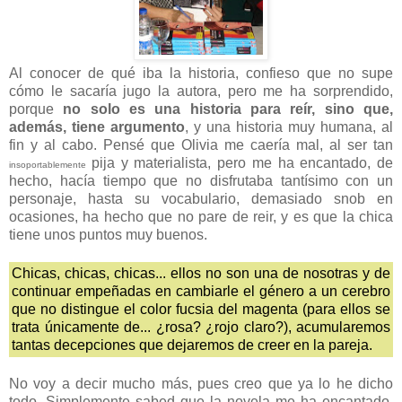
Al conocer de qué iba la historia, confieso que no supe
cómo le sacaría jugo la autora, pero me ha sorprendido,
porque
no solo es una historia para reír, sino que,
además, tiene argumento
, y una historia muy humana, al
fin y al cabo. Pensé que Olivia me caería mal, al ser tan
pija y materialista, pero me ha encantado, de
insoportablemente
hecho, hacía tiempo que no disfrutaba tantísimo con un
personaje, hasta su vocabulario, demasiado snob en
ocasiones, ha hecho que no pare de reir, y es que la chica
tiene unos puntos muy buenos.
Chicas, chicas, chicas... ellos no son una de nosotras y de
continuar empeñadas en cambiarle el género a un cerebro
que no distingue el color fucsia del magenta (para ellos se
trata únicamente de... ¿rosa? ¿rojo claro?), acumularemos
tantas decepciones que dejaremos de creer en la pareja.
No voy a decir mucho más, pues creo que ya lo he dicho
todo. Simplemente sabed que la novela me ha encantado,