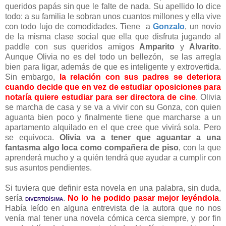
queridos papás sin que le falte de nada. Su apellido lo dice
todo: a su familia le sobran unos cuantos millones y ella vive
con todo lujo de comodidades. Tiene a
Gonzalo
, un novio
de la misma clase social que ella que disfruta jugando al
paddle con sus queridos amigos
Amparito
y
Alvarito
.
Aunque Olivia no es del todo un bellezón, se las arregla
bien para ligar, además de que es inteligente y extrovertida.
Sin embargo,
la relación con sus padres se deteriora
cuando decide que en vez de estudiar oposiciones para
notaría quiere estudiar para ser directora de cine
. Olivia
se marcha de casa y se va a vivir con su Gonza, con quien
aguanta bien poco y finalmente tiene que marcharse a un
apartamento alquilado en el que cree que vivirá sola. Pero
se equivoca.
Olivia va a tener que aguantar a una
fantasma algo loca como compañera de piso
, con la que
aprenderá mucho y a quién tendrá que ayudar a cumplir con
sus asuntos pendientes.
Si tuviera que definir esta novela en una palabra, sin duda,
sería
.
No lo he podido pasar mejor leyéndola
.
DIVERTIDÍSIMA
Había leído en alguna entrevista de la autora que no nos
venía mal tener una novela cómica cerca siempre, y por fin