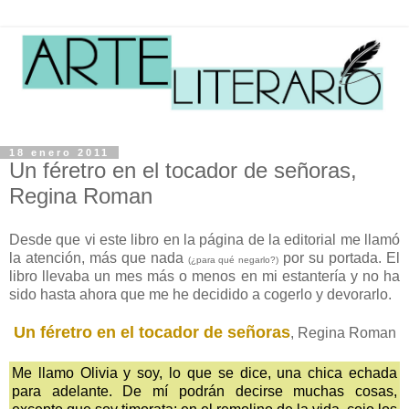
18 enero 2011
Un féretro en el tocador de señoras,
Regina Roman
Desde que vi este libro en la página de la editorial me llamó
la atención, más que nada
por su portada. El
(¿para qué negarlo?)
libro llevaba un mes más o menos en mi estantería y no ha
sido hasta ahora que me he decidido a cogerlo y devorarlo.
Un féretro en el tocador de señoras
, Regina Roman
Me llamo Olivia y soy, lo que se dice, una chica echada
para adelante. De mí podrán decirse muchas cosas,