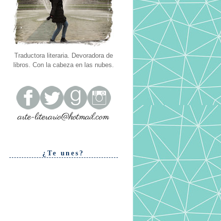
Traductora literaria. Devoradora de
libros. Con la cabeza en las nubes.
¿Te unes?