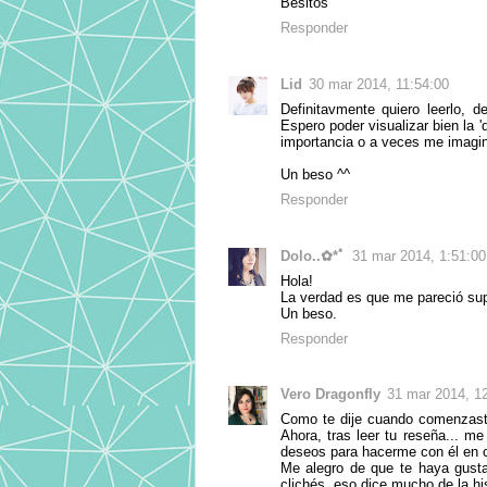
Besitos
Responder
Lid
30 mar 2014, 11:54:00
Definitavmente quiero leerlo, d
Espero poder visualizar bien la 
importancia o a veces me imagi
Un beso ^^
Responder
Dolo..✿*ﾟ
31 mar 2014, 1:51:00
Hola!
La verdad es que me pareció supe
Un beso.
Responder
Vero Dragonfly
31 mar 2014, 1
Como te dije cuando comenzaste
Ahora, tras leer tu reseña... m
deseos para hacerme con él en cu
Me alegro de que te haya gustad
clichés, eso dice mucho de la his