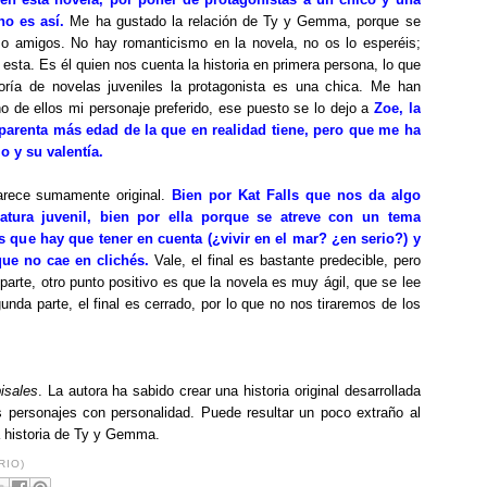
no es así.
Me ha gustado la relación de Ty y Gemma, porque se
 amigos. No hay romanticismo en la novela, no os lo esperéis;
 esta. Es él quien nos cuenta la historia en primera persona, lo que
oría de novelas juveniles la protagonista es una chica. Me han
o de ellos mi personaje preferido, ese puesto se lo dejo a
Zoe, la
arenta más edad de la que en realidad tiene, pero que me ha
o y su valentía.
arece sumamente original.
Bien por Kat Falls que nos da algo
ratura juvenil, bien por ella porque se atreve con un tema
s que hay que tener en cuenta (¿vivir en el mar? ¿en serio?) y
que no cae en clichés.
Vale, el final es bastante predecible, pero
 parte, otro punto positivo es que la novela es muy ágil, que se lee
da parte, el final es cerrado, por lo que no nos tiraremos de los
isales
. La autora ha sabido crear una historia original desarrollada
personajes con personalidad. Puede resultar un poco extraño al
a historia de Ty y Gemma.
RIO)