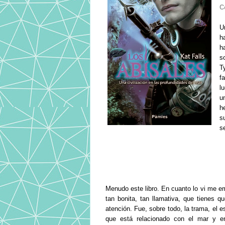
C
U
h
h
s
T
f
l
u
h
s
s
Menudo este libro. En cuanto lo vi me em
tan bonita, tan llamativa, que tienes q
atención. Fue, sobre todo, la trama, el e
que está relacionado con el mar y e