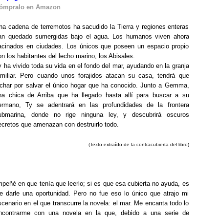
ómpralo en Amazon
na cadena de terremotos ha sacudido la Tierra y regiones enteras
an quedado sumergidas bajo el agua. Los humanos viven ahora
acinados en ciudades. Los únicos que poseen un espacio propio
on los habitantes del lecho marino, los Abisales.
y ha vivido toda su vida en el fondo del mar, ayudando en la granja
amiliar. Pero cuando unos forajidos atacan su casa, tendrá que
uchar por salvar el único hogar que ha conocido. Junto a Gemma,
na chica de Arriba que ha llegado hasta allí para buscar a su
ermano, Ty se adentrará en las profundidades de la frontera
ubmarina, donde no rige ninguna ley, y descubrirá oscuros
ecretos que amenazan con destruirlo todo.
(Texto extraído de la contracubierta del libro)
peñé en que tenía que leerlo; si es que esa cubierta no ayuda, es
ue darle una oportunidad. Pero no fue eso lo único que atrajo mi
scenario en el que transcurre la novela: el mar. Me encanta todo lo
ncontrarme con una novela en la que, debido a una serie de