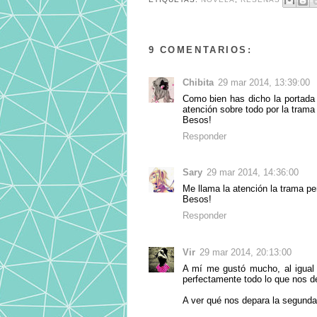
9 COMENTARIOS:
Chibita
29 mar 2014, 13:39:00
Como bien has dicho la portada 
atención sobre todo por la trama
Besos!
Responder
Sary
29 mar 2014, 14:36:00
Me llama la atención la trama pe
Besos!
Responder
Vir
29 mar 2014, 20:13:00
A mí me gustó mucho, al igual 
perfectamente todo lo que nos de
A ver qué nos depara la segunda