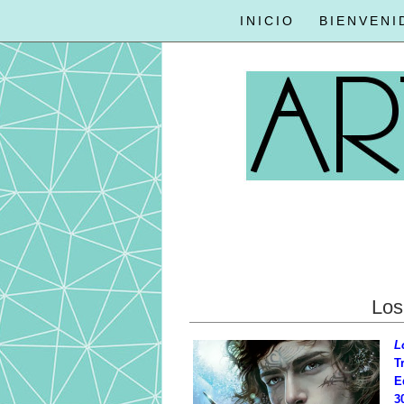
INICIO
BIENVENI
Los
L
T
E
3