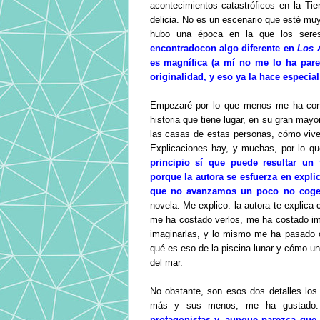
acontecimientos catastróficos en la Tie
delicia. No es un escenario que esté muy
hubo una época en la que los sere
encontradocon algo diferente en
Los 
es magnífica (a mí no me lo ha parec
originalidad, y eso ya la hace especial 
Empezaré por lo que menos me ha conv
historia que tiene lugar, en su gran may
las casas de estas personas, cómo vive
Explicaciones hay, y muchas, por lo qu
principio sí que puede resultar un
porque la autora se esfuerza en expli
que no avanzamos un poco no coger
novela. Me explico: la autora te explica 
me ha costado verlos, me ha costado ima
imaginarlas, y lo mismo me ha pasado co
qué es eso de la piscina lunar y cómo un
del mar.
No obstante, son esos dos detalles lo
más y sus menos, me ha gustado.
protagonistas y, aunque parezca que 