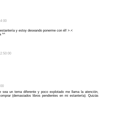
14:00
 estantería y estoy deseando ponerme con él! >.<
a ^^
22:50:00
:00
e sea un tema diferente y poco explotado me llama la atención,
omprar (demasiados libros pendientes en mi estantería). Quizás