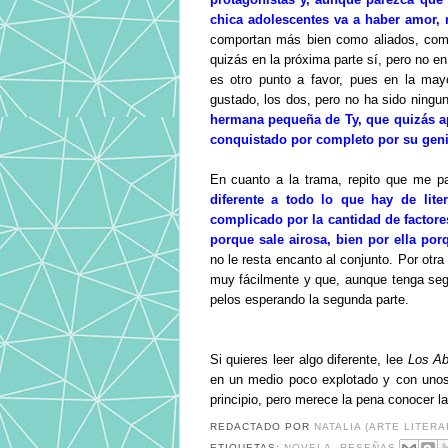
chica adolescentes va a haber amor, 
comportan más bien como aliados, como
quizás en la próxima parte sí, pero no en
es otro punto a favor, pues en la may
gustado, los dos, pero no ha sido ningun
hermana pequeña de Ty, que quizás ap
conquistado por completo por su geni
En cuanto a la trama, repito que me p
diferente a todo lo que hay de lite
complicado por la cantidad de factore
porque sale airosa, bien por ella por
no le resta encanto al conjunto. Por otra
muy fácilmente y que, aunque tenga segun
pelos esperando la segunda parte.
Si quieres leer algo diferente, lee
Los Ab
en un medio poco explotado y con unos 
principio, pero merece la pena conocer l
REDACTADO POR
NATALIA (ARTE LITERA
ETIQUETAS:
NOVELA
,
RESEÑAS