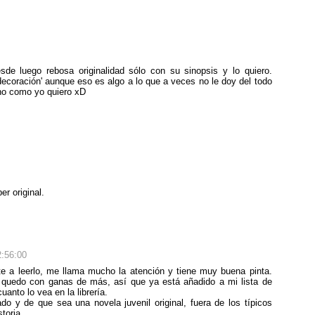
esde luego rebosa originalidad sólo con su sinopsis y lo quiero.
'decoración' aunque eso es algo a lo que a veces no le doy del todo
no como yo quiero xD
r original.
2:56:00
 a leerlo, me llama mucho la atención y tiene muy buena pinta.
e quedo con ganas de más, así que ya está añadido a mi lista de
anto lo vea en la librería.
o y de que sea una novela juvenil original, fuera de los típicos
toria.