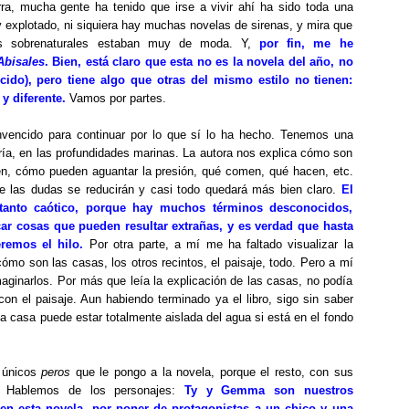
rra, mucha gente ha tenido que irse a vivir ahí ha sido toda una
 explotado, ni siquiera hay muchas novelas de sirenas, y mira que
s sobrenaturales estaban muy de moda. Y,
por fin, me he
Abisales
. Bien, está claro que esta no es la novela del año, no
ido), pero tiene algo que otras del mismo estilo no tienen:
y diferente.
Vamos por partes.
encido para continuar por lo que sí lo ha hecho. Tenemos una
oría, en las profundidades marinas. La autora nos explica cómo son
n, cómo pueden aguantar la presión, qué comen, qué hacen, etc.
e las dudas se reducirán y casi todo quedará más bien claro.
El
 tanto caótico, porque hay muchos términos desconocidos,
car cosas que pueden resultar extrañas, y es verdad que hasta
emos el hilo.
Por otra parte, a mí me ha faltado visualizar la
cómo son las casas, los otros recintos, el paisaje, todo. Pero a mí
ginarlos. Por más que leía la explicación de las casas, no podía
n el paisaje. Aun habiendo terminado ya el libro, sigo sin saber
a casa puede estar totalmente aislada del agua si está en el fondo
s únicos
peros
que le pongo a la novela, porque el resto, con sus
 Hablemos de los personajes:
Ty y Gemma son nuestros
en esta novela, por poner de protagonistas a un chico y una