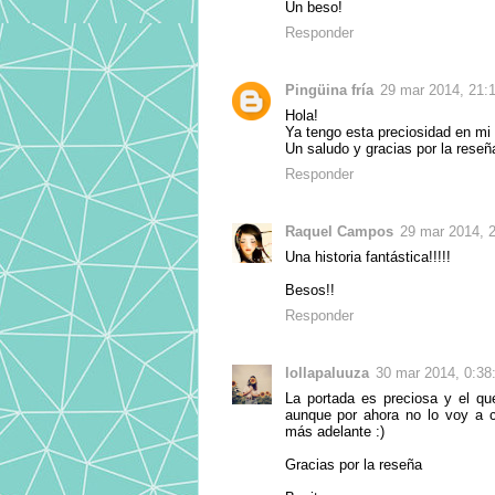
Un beso!
Responder
Pingüina fría
29 mar 2014, 21:
Hola!
Ya tengo esta preciosidad en mi
Un saludo y gracias por la reseñ
Responder
Raquel Campos
29 mar 2014, 
Una historia fantástica!!!!!
Besos!!
Responder
lollapaluuza
30 mar 2014, 0:38
La portada es preciosa y el qu
aunque por ahora no lo voy a c
más adelante :)
Gracias por la reseña