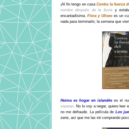
¡Al fin tengo en casa
Contra la fuerza d
nombre después de la lluvia
y esta
encantadísima.
Flora y Ulises
es un cur
nada para terminarlo; la semana que vien
Heima es hogar en islandés
es el nu
separan
. No lo voy a negar, quiero leer 
no me defraude. La película de
Los ju
serie, así que me las iré comprando poc