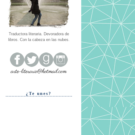
Traductora literaria. Devoradora de
libros. Con la cabeza en las nubes.
¿Te unes?