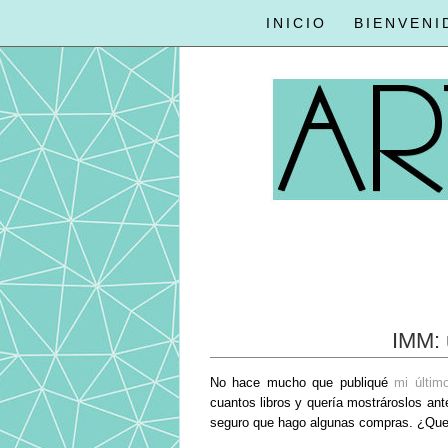
INICIO
BIENVENI
IMM: 
No hace mucho que publiqué
mi últi
cuantos libros y quería mostrároslos an
seguro que hago algunas compras. ¿Quer