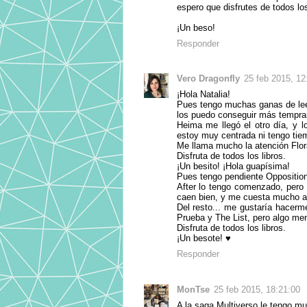
espero que disfrutes de todos los
¡Un beso!
Responder
Vero Dragonfly
25 feb 2015, 12
¡Hola Natalia!
Pues tengo muchas ganas de leer 
los puedo conseguir más tempra
Heima me llegó el otro día, y 
estoy muy centrada ni tengo tiem
Me llama mucho la atención Flora
Disfruta de todos los libros.
¡Un besito! ¡Hola guapísima!
Pues tengo pendiente Opposition 
After lo tengo comenzado, pero
caen bien, y me cuesta mucho av
Del resto... me gustaría hacer
Prueba y The List, pero algo men
Disfruta de todos los libros.
¡Un besote! ♥
Responder
MonTse
25 feb 2015, 18:21:00
A la saga Multiverso le tengo 