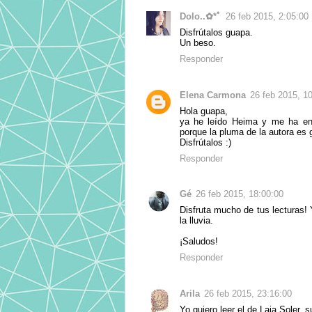
Dolo..✿*ﾟ
26 feb 2015, 2:05:00
Disfrútalos guapa.
Un beso.
Responder
Elena Carmona
26 feb 2015, 1
Hola guapa,
ya he leído Heima y me ha en
porque la pluma de la autora es g
Disfrútalos :)
Responder
Gé
26 feb 2015, 18:00:00
Disfruta mucho de tus lecturas
la lluvia.
¡Saludos!
Responder
Arila
26 feb 2015, 23:16:00
Yo quiero leer el de Laia Soler, 