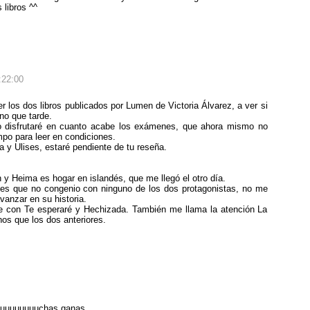
 libros ^^
:22:00
los dos libros publicados por Lumen de Victoria Álvarez, a ver si
no que tarde.
lo disfrutaré en cuanto acabe los exámenes, que ahora mismo no
po para leer en condiciones.
 y Ulises, estaré pendiente de tu reseña.
y Heima es hogar en islandés, que me llegó el otro día.
 es que no congenio con ninguno de los dos protagonistas, no me
anzar en su historia.
me con Te esperaré y Hechizada. También me llama la atención La
os que los dos anteriores.
muuuuuuuuuchas ganas.