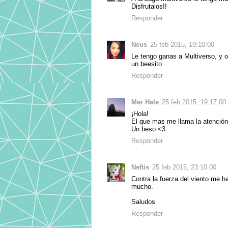
Disfrutalos!!
Responder
Neus
25 feb 2015, 19:10:00
Le tengo ganas a Multiverso, y 
un beesito
Responder
Mer Hale
25 feb 2015, 19:17:00
¡Hola!
El que mas me llama la atención
Un beso <3
Responder
Neftis
25 feb 2015, 23:10:00
Contra la fuerza del viento me h
mucho.
Saludos
Responder