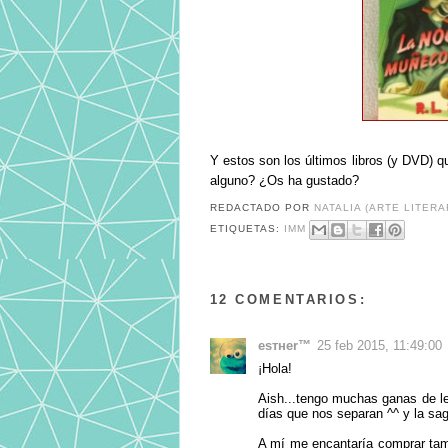
Y estos son los últimos libros (y DVD) 
alguno? ¿Os ha gustado?
REDACTADO POR
NATALIA (ARTE LITERA
ETIQUETAS:
IMM
12 COMENTARIOS:
eѕтнer™
25 feb 2015, 11:49:00
¡Hola!
Aish...tengo muchas ganas de le
días que nos separan ^^ y la sa
A mí me encantaría comprar tam