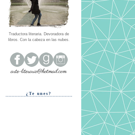
Traductora literaria. Devoradora de
libros. Con la cabeza en las nubes.
¿Te unes?