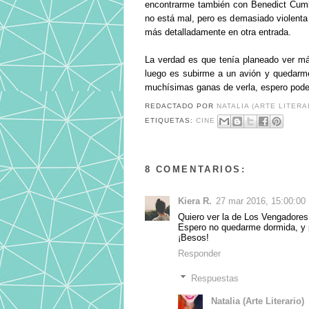
encontrarme también con Benedict Cumb
no está mal, pero es demasiado violenta
más detalladamente en otra entrada.
La verdad es que tenía planeado ver má
luego es subirme a un avión y quedarme
muchísimas ganas de verla, espero poder 
REDACTADO POR
NATALIA (ARTE LITERA
ETIQUETAS:
CINE
8 COMENTARIOS:
Kiera R.
27 mar 2016, 15:00:00
Quiero ver la de Los Vengadore
Espero no quedarme dormida, y p
¡Besos!
Responder
Respuestas
Natalia (Arte Literario)