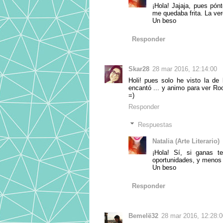
¡Hola! Jajaja, pues pón
me quedaba frita. La ve
Un beso
Responder
Skar28
28 mar 2016, 12:14:00
Holi! pues solo he visto la d
encantó ... y animo para ver Roo
=)
Responder
Respuestas
Natalia (Arte Literario)
¡Hola! Sí, si ganas 
oportunidades, y menos 
Un beso
Responder
Bemelë32
28 mar 2016, 12:28:0