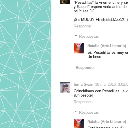
"Pesadillas" la vi en el cine y c
y Raquel" espero verla antes de
películas ^-^
¡SE MUUUY FEEEEELIZZZZ! :):
Responder
Respuestas
Natalia (Arte Literario)
Sí, Pesadillas es muy en
Un beso
Responder
Inma Swan
30 mar 2016, 3:02:
Coincidimos con Pesadillas, la 
¡Un besote!
Responder
Respuestas
Natalia (Arte Literario)