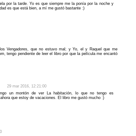
tela por la tarde. Yo es que siempre me la ponía por la noche y
rdad es que está bien, a mí me gustó bastante :)
e los Vengadores, que no estuvo mal; y Yo, el y Raquel que me
m, tengo pendiente de leer el libro por que la película me encantó
29 mar 2016, 12:21:00
tengo un montón de ver La habitación, lo que no tengo es
ahora que estoy de vacaciones. El libro me gustó mucho :)
0