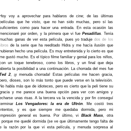
Hoy voy a aprovechar para hablaros de cine; de las últimas
películas que he visto, que no han sido muchas, pero sí las
suficientes como para hacer una entrada. En esta ocasión las
mencionaré por orden, y la primera que vi fue
Pesadillas
. Tenía
muchas ganas de ver esta película, pues yo traduje
dos de los
libros
de la serie que ha reeditado Hidra y me hacía ilusión que
hubieran hecho una película. Es muy entretenida y lo cierto es que
me gustó mucho. Es el típico filme familiar y genial para los niños,
con un toque tenebroso, como los libros, y un final que deja
abierta la posibilidad a una continuación. La chorrada del mes fue
Ted 2
, ¡y menuda chorrada! Estas películas me hacen gracia,
pero, dioses, son lo más tonto que puede verse en la televisión.
No habla más que de idioteces, pero es cierto que la peli tiene su
gracia y me parece una buena opción para ver con amigos y
echarse unas risas. A la tercera va la vencida y por fin conseguí
terminar
Los Vengadores: la era de Ultrón
. Me costó tres
intentos, y es que siempre me quedaba dormida, pero mi
impresión general es buena. Por último, vi
Black Mass
, otra
s porque me quedé dormida (se ve que últimamente tengo falta de
 la razón por la que vi esta película, y menuda sorpresa al