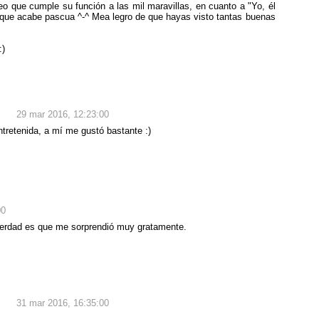
reo que cumple su función a las mil maravillas, en cuanto a "Yo, él
 que acabe pascua ^-^ Mea legro de que hayas visto tantas buenas
)
29 mar 2016, 12:23:00
tretenida, a mí me gustó bastante :)
00
verdad es que me sorprendió muy gratamente.
31 mar 2016, 16:35:00