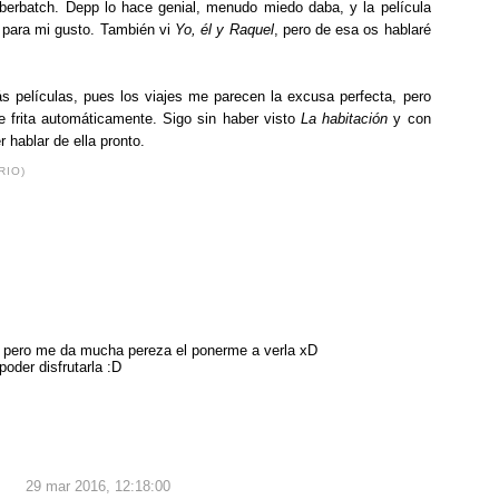
erbatch. Depp lo hace genial, menudo miedo daba, y la película
 para mi gusto. También vi
Yo, él y Raquel
, pero de esa os hablaré
s películas, pues los viajes me parecen la excusa perfecta, pero
 frita automáticamente. Sigo sin haber visto
La habitación
y con
hablar de ella pronto.
RIO)
s pero me da mucha pereza el ponerme a verla xD
oder disfrutarla :D
29 mar 2016, 12:18:00