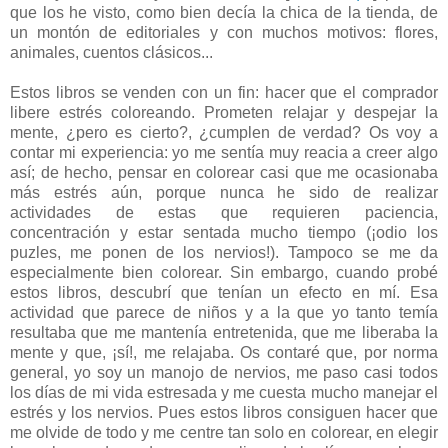
que los he visto, como bien decía la chica de la tienda, de
un montón de editoriales y con muchos motivos: flores,
animales, cuentos clásicos...
Estos libros se venden con un fin: hacer que el comprador
libere estrés coloreando. Prometen relajar y despejar la
mente, ¿pero es cierto?, ¿cumplen de verdad? Os voy a
contar mi experiencia: yo me sentía muy reacia a creer algo
así; de hecho, pensar en colorear casi que me ocasionaba
más estrés aún, porque nunca he sido de realizar
actividades de estas que requieren paciencia,
concentración y estar sentada mucho tiempo (¡odio los
puzles, me ponen de los nervios!). Tampoco se me da
especialmente bien colorear. Sin embargo, cuando probé
estos libros, descubrí que tenían un efecto en mí. Esa
actividad que parece de niños y a la que yo tanto temía
resultaba que me mantenía entretenida, que me liberaba la
mente y que, ¡sí!, me relajaba. Os contaré que, por norma
general, yo soy un manojo de nervios, me paso casi todos
los días de mi vida estresada y me cuesta mucho manejar el
estrés y los nervios. Pues estos libros consiguen hacer que
me olvide de todo y me centre tan solo en colorear, en elegir