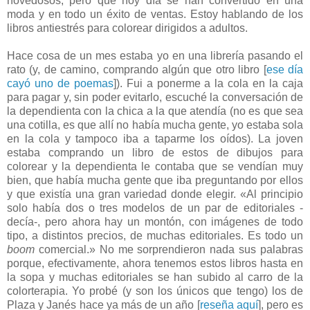
novedosos, pero que hoy día se han convertido en una
moda y en todo un éxito de ventas. Estoy hablando de los
libros antiestrés para colorear dirigidos a adultos.
Hace cosa de un mes estaba yo en una librería pasando el
rato (y, de camino, comprando algún que otro libro [
ese día
cayó uno de poemas
]). Fui a ponerme a la cola en la caja
para pagar y, sin poder evitarlo, escuché la conversación de
la dependienta con la chica a la que atendía (no es que sea
una cotilla, es que allí no había mucha gente, yo estaba sola
en la cola y tampoco iba a taparme los oídos). La joven
estaba comprando un libro de estos de dibujos para
colorear y la dependienta le contaba que se vendían muy
bien, que había mucha gente que iba preguntando por ellos
y que existía una gran variedad donde elegir. «Al principio
solo había dos o tres modelos de un par de editoriales -
decía-, pero ahora hay un montón, con imágenes de todo
tipo, a distintos precios, de muchas editoriales. Es todo un
boom
comercial.» No me sorprendieron nada sus palabras
porque, efectivamente, ahora tenemos estos libros hasta en
la sopa y muchas editoriales se han subido al carro de la
colorterapia. Yo probé (y son los únicos que tengo) los de
Plaza y Janés hace ya más de un año [
reseña aquí
], pero es