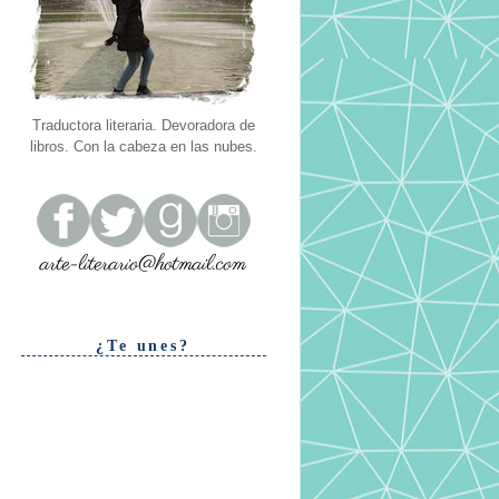
Traductora literaria. Devoradora de
libros. Con la cabeza en las nubes.
¿Te unes?