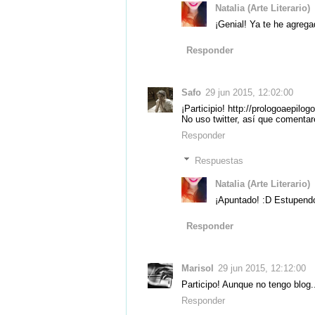
Natalia (Arte Literario)
¡Genial! Ya te he agregad
Responder
Safo
29 jun 2015, 12:02:00
¡Participio! http://prologoaepilo
No uso twitter, así que comentar
Responder
Respuestas
Natalia (Arte Literario)
¡Apuntado! :D Estupendo
Responder
Marisol
29 jun 2015, 12:12:00
Participo! Aunque no tengo blog..
Responder