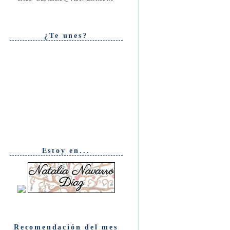
¿Te unes?
Estoy en...
Recomendación del mes