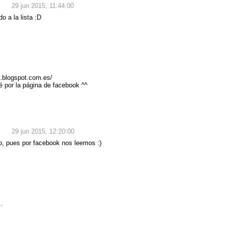
29 jun 2015, 11:44:00
o a la lista :D
go.blogspot.com.es/
é por la página de facebook ^^
29 jun 2015, 12:20:00
, pues por facebook nos leemos :)
.