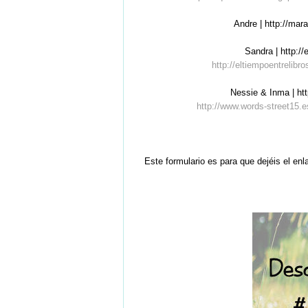
Andre | http://mar
Sandra | http:/
http://eltiempoentrelib
Nessie & Inma | ht
http://www.words-street15.
Este formulario es para que dejéis el en