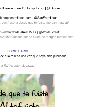
avillosaslecturas11.blogspot.com | @_Andre_
/eltiempoentrelibros.com | @SanEntrelibros
ros.com/resena-desde-que-te-fuiste-morgan-matson/
tp://www.words-street15.es | @WordsStreet15
es/2015/09/desde-que-te-fuiste-de-morgan-matson.html
FORMULARIO
lace a la reseña una vez que haya sido publicada
a Rafflecopter giveaway