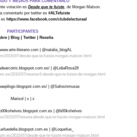
GIDO Y MEDIOS PARA COMENTARLO
ante votación es
Desde que te fuiste
, de Morgan Matson.
a comentarlo por twitter es
#ALTefuiste
k es
https://www.facebook.com/clubdelecturaal
PARTICIPANTES
re | Blog | Twitter | Reseña
//www.arte-literario.com | @natalia_blogAL
.com/2015/07/desde-que-te-fuiste-morgan-matson.html
adadearcoiris.blogspot.com.es/ | @LidiaRosa28
com.es/2015/07/resena-6-desde-que-te-fuiste-de-morgan.html
ogoaepilogo.blogspot.com.es/ | @Safosinmusas
Marisol | x | x
//b00kshelves.blogspot.com.es | @b00kshelves
.es/2015/07/resena-desde-que-te-fuiste-morgan-matson.html
oquefuedella.blogspot.com.es | @Loquefue_
.com.es/2015/07/desde-que-te-fuiste-morgan-matson.html