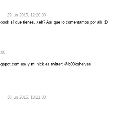
29 jun 2015, 12:20:00
cebook sí que tienes, ¿eh? Así que lo comentamos por allí :D
:00
logspot.com.es/ y mi nick es twitter: @b00kshelves
30 jun 2015, 10:21:00