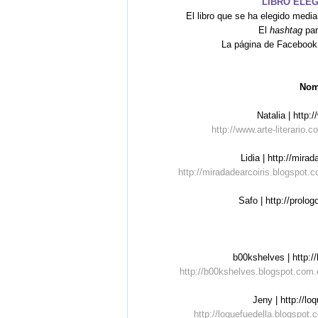
LIBRO ELE
El libro que se ha elegido medi
El
hashtag
par
La página de Faceboo
Nomb
Natalia | http:
http://www.arte-literario
Lidia | http://mir
http://miradadearcoiris.blogspot.
Safo | http://prol
b00kshelves | http:
http://b00kshelves.blogspot.com
Jeny | http://l
http://loquefuedella.blogspot