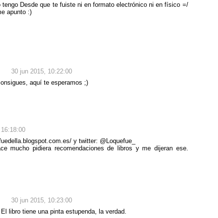
engo Desde que te fuiste ni en formato electrónico ni en físico =/
e apunto :)
30 jun 2015, 10:22:00
 consigues, aquí te esperamos ;)
 16:18:00
uefuedella.blogspot.com.es/ y twitter: @Loquefue_
ce mucho pidiera recomendaciones de libros y me dijeran ese.
30 jun 2015, 10:23:00
El libro tiene una pinta estupenda, la verdad.