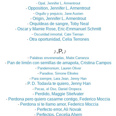
-
Opal, Jennifer L. Armentrout
Opposition, Jennifer L. Armentrout
-
-
Orgullo y prejuicio, Jane Austen
-
Origin, Jennifer L. Armentrout
-
Orquídeas de sangre, Toby Neal
-
Oscar y Mamie Rose, Eric-Emmanuel Schmitt
-
Oscuridad inmortal, Cate Tiernan
-
Otra oportunidad, Celia Terrones
♪.P.♪
-
Palabras envenenadas, Maite Carranza
-
Pan de limón con semillas de amapola, Cristina Campos
-
Pandemonium, Lauren Oliver
-
Paradise, Simone Elkeles
-
Para siempre, Lara Jean, Jenny Han
P. D. Todavía te quiero, Jenny Han
-
-
Pecas, el Oso, Daniel Oropeza
-
Perdido, Maggie Stiefvater
-
Perdona pero quiero casarme contigo, Federico Moccia
-
Perdona si te llamo amor, Federico Moccia
-
Perfecto error, Ali Novak
-
Perfectos, Cecelia Ahern