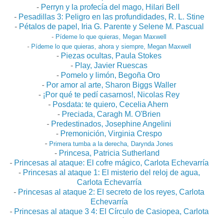
-
Perryn y la profecía del mago, Hilari Bell
-
Pesadillas 3: Peligro en las profundidades, R. L. Stine
-
Pétalos de papel, Iria G. Parente y Selene M. Pascual
-
Pídeme lo que quieras, Megan Maxwell
-
Pídeme lo que quieras, ahora y siempre, Megan Maxwell
-
Piezas ocultas, Paula Stokes
-
Play, Javier Ruescas
-
Pomelo y limón, Begoña Oro
-
Por amor al arte, Sharon Biggs Waller
-
¡Por qué te pedí casarnos!, Nicolas Rey
-
Posdata: te quiero, Cecelia Ahern
-
Preciada, Caragh M. O'Brien
-
Predestinados, Josephine Angelini
-
Premonición, Virginia Crespo
-
Primera tumba a la derecha, Darynda Jones
-
Princesa, Patricia Sutherland
-
Princesas al ataque: El cofre mágico, Carlota Echevarría
-
Princesas al ataque 1: El misterio del reloj de agua,
Carlota Echevarría
-
Princesas al ataque 2: El secreto de los reyes, Carlota
Echevarría
-
Princesas al ataque 3 4: El Círculo de Casiopea, Carlota