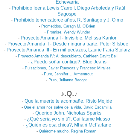
Echevarría
-
Prohibido leer a Lewis Carroll, Diego Arboleda y Raúl
Sagospe
-
Prohibido tener catorce años, R. Santiago y J. Olmo
-
Prometidos, Caragh M. O'Brien
-
Promise, Wendy Wunder
-
Proyecto Amanda I - Invisible, Melissa Kantor
-
Proyecto Amanda II - Desde ninguna parte, Peter Silsbee
-
Proyecto Amanda III - En mil pedazos, Laurie Faria Stolarz
-
Proyecto Amanda IV: Al descubierto, Cathleen Davitt Bell
-
¿Puedo soñar contigo?, Blue Jeans
-
Pulsaciones, Javier Ruescas y Francesc Miralles
-
Puro, Jennifer L. Armentrout
-
Puro, Julianna Baggot
♪.Q.♪
-
Que la muerte te acompañe, Risto Mejide
-
Que el amor nos salve de la vida, David Escamilla
-
Querido John, Nicholas Sparks
-
¿Qué sería yo sin ti?, Guillaume Musso
-
¿Quién es esa chica?, Mhairi McFarlane
-
Quiérome mucho, Regina Roman