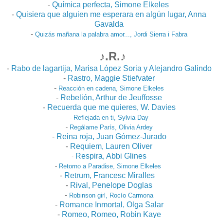
-
Química perfecta, Simone Elkeles
-
Quisiera que alguien me esperara en algún lugar, Anna
Gavalda
-
Quizás mañana la palabra amor..., Jordi Sierra i Fabra
♪.R.♪
-
Rabo de lagartija, Marisa López Soria y Alejandro Galindo
-
Rastro, Maggie Stiefvater
-
Reacción en cadena, Simone Elkeles
-
Rebelión, Arthur de Jeuffosse
-
Recuerda que me quieres, W. Davies
-
Reflejada en ti, Sylvia Day
-
Regálame París, Olivia Ardey
-
Reina roja, Juan Gómez-Jurado
-
Requiem, Lauren Oliver
Respira, Abbi Glines
-
-
Retorno a Paradise, Simone Elkeles
-
Retrum, Francesc Miralles
-
Rival, Penelope Doglas
-
Robinson girl, Rocío Carmona
-
Romance Inmortal, Olga Salar
-
Romeo, Romeo, Robin Kaye