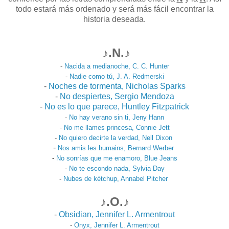
todo estará más ordenado y será más fácil encontrar la
historia deseada.
♪.N.♪
-
Nacida a medianoche, C. C. Hunter
-
Nadie como tú, J. A. Redmerski
-
Noches de tormenta, Nicholas Sparks
-
No despiertes, Sergio Mendoza
-
No es lo que parece, Huntley Fitzpatrick
-
No hay verano sin ti, Jeny Hann
-
No me llames princesa, Connie Jett
-
No quiero decirte la verdad, Nell Dixon
-
Nos amis les humains, Bernard Werber
-
No sonrías que me enamoro, Blue Jeans
-
No te escondo nada, Sylvia Day
-
Nubes de kétchup, Annabel Pitcher
♪.O.♪
-
Obsidian, Jennifer L. Armentrout
-
Onyx, Jennifer L. Armentrout