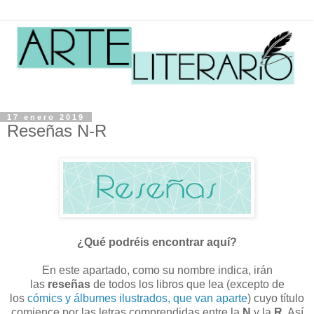
17 enero 2019
Reseñas N-R
¿Qué podréis encontrar aquí?
En este apartado, como su nombre indica, irán
las
reseñas
de todos los libros que lea (excepto de
los
cómics y álbumes ilustrados, que van aparte
) cuyo título
comience por las letras comprendidas entre la
N
y la
R
. Así