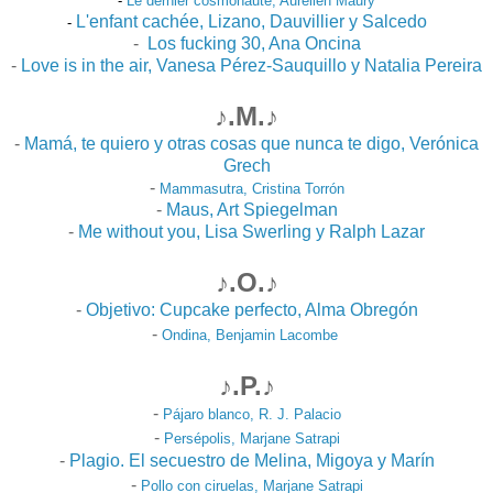
-
Le dernier cosmonaute, Aurélien Maury
L'enfant cachée, Lizano, Dauvillier y Salcedo
-
-
Los fucking 30, Ana Oncina
-
Love is in the air, Vanesa Pérez-Sauquillo y Natalia Pereira
♪.M.♪
-
Mamá, te quiero y otras cosas que nunca te digo, Verónica
Grech
-
Mammasutra, Cristina Torrón
-
Maus, Art Spiegelman
-
Me without you, Lisa Swerling y Ralph Lazar
♪.O.♪
-
Objetivo: Cupcake perfecto, Alma Obregón
-
Ondina, Benjamin Lacombe
♪.P.♪
-
Pájaro blanco, R. J. Palacio
-
Persépolis, Marjane Satrapi
-
Plagio. El secuestro de Melina, Migoya y Marín
-
Pollo
con ciruelas, Marjan
e Satrapi