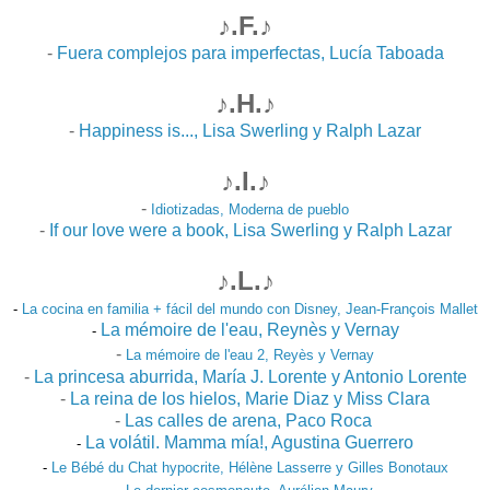
♪.F.♪
-
Fuera complejos para imperfectas, Lucía Taboada
♪.H.♪
-
Happiness is..., Lisa Swerling y Ralph Lazar
♪.I.♪
-
Idiotizadas, Moderna de pueblo
-
If our love were a book, Lisa Swerling y Ralph Lazar
♪.L.♪
-
La cocina en familia + fácil del mundo con Disney, Jean-François Mallet
La mémoire de l'eau, Reynès y Vernay
-
-
La mémoire de l'ea
u 2, Reyès y Vernay
-
La princesa aburrida, María J. Lorente y Antonio Lorente
-
La reina de los hielos, Marie Diaz y Miss Clara
-
Las calles de arena, Paco Roca
La volátil. Mamma mía!, Agustina Guerrero
-
-
Le B
ébé du Chat h
ypocrite, H
élène Lasserre y G
illes Bonotaux