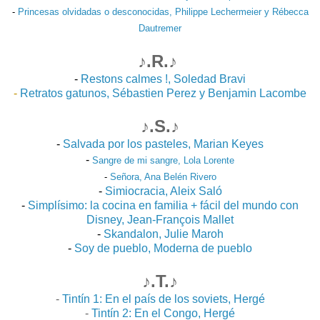
-
Princesas olvidadas o desconocidas, Philippe Lechermeier y Rébe
cca
Dau
tremer
♪.R.♪
-
Restons calmes !, Soledad Bravi
-
Retratos gatunos, Sébastien Perez y Benjamin Lacombe
♪.S.♪
-
Salvada por los pasteles, Marian Keyes
-
Sangre de mi sangre, Lola
Lorente
-
Señora, Ana Belén Rivero
-
Simiocracia, Aleix Saló
-
Simplísimo: la cocina en familia + fácil del mundo con
Disney, Jean-François Mallet
-
Skandalon, Julie Maroh
-
Soy de pueblo, Moderna de pueblo
♪.T.♪
-
Tintín 1: En el país de los soviets, Hergé
-
Tintín 2: En el Congo, Hergé