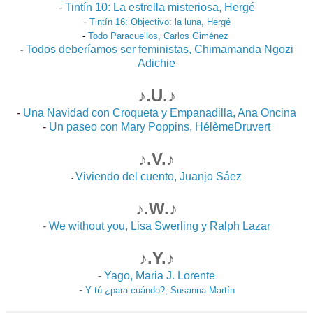
-
Tintín 10: La estrella misteriosa, Hergé
-
Tintín 16: Objectivo: la luna, Hergé
-
Todo Paracuellos, Carlos Giménez
Todos deberíamos ser feministas, Chimamanda Ngozi
-
Adichie
♪.U.♪
-
Una Navidad con Croqueta y Empanadilla, Ana Oncina
-
Un paseo con Mary Poppins, HélèmeDruvert
♪.V.♪
Viviendo del cuento, Juanjo Sáez
-
♪.W.♪
-
We without you, Lisa Swerling y Ralph Lazar
♪.Y.♪
-
Yago, Maria J. Lorente
-
Y tú ¿para cuándo?, Susanna Martín