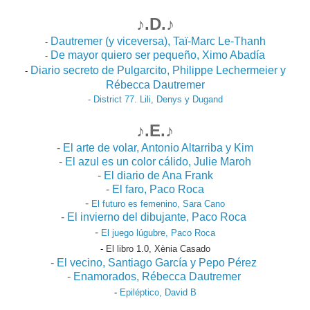
♪.D.♪
Dautremer (y viceversa), Taï-Marc Le-Thanh
-
De mayor quiero ser pequeño, Ximo Abadía
-
Diario secreto de Pulgarcito, Philippe Lechermeier y
-
Rébecca Dautremer
-
District 77. Lili, Denys y Dugand
♪.E.♪
-
El arte de volar, Antonio Altarriba y Kim
-
El azul es un color cálido, Julie Maroh
-
El diario de Ana Frank
-
El faro, Paco Roca
-
El futuro es femenino, Sara Cano
-
El invierno del dibujante, Paco Roca
-
El juego lúgubre, Paco Roca
-
El libro 1.0, Xènia Casado
-
El vecino, Santiago García y Pepo Pérez
-
Enamorados, Rébecca Dautremer
-
Epiléptico, David B