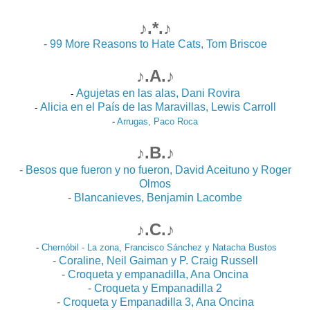
♪.*.♪
-
99 More Reasons to Hate Cats, Tom Briscoe
♪.A.♪
Agujetas en las alas, Dani Rovira
-
Alicia en el País de las Maravillas, Lewis Carroll
-
-
Arrugas, Paco Roca
♪.B.♪
-
Besos que fueron y no fueron, David Aceituno y Roger
Olmos
-
Blancanieves, Benjamin Lacombe
♪.C.♪
-
Chernóbil - La zona, Francisco Sánchez y Natacha Bustos
-
Coraline, Neil Gaiman y P. Craig Russell
-
Croqueta y empanadilla, Ana Oncina
-
Croqueta y Empanadilla 2
-
Croqueta y Empanadilla 3, Ana Oncina